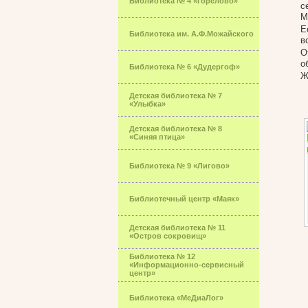
Библиотека № 4 «Горелово»
с
М
Е
Библиотека им. А.Ф.Можайского
в
О
о
Библиотека № 6 «Дудергоф»
Ж
Детская библиотека № 7
«Улыбка»
Детская библиотека № 8
«Синяя птица»
Библиотека № 9 «Лигово»
Библиотечный центр «Маяк»
Детская библиотека № 11
«Остров сокровищ»
Библиотека № 12
«Информационно-сервисный
центр»
Библиотека «МеДиаЛог»