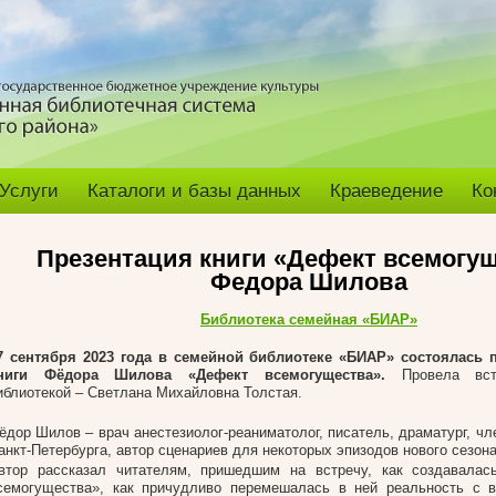
Услуги
Каталоги и базы данных
Краеведение
Ко
Презентация книги «Дефект всемогу
Федора Шилова
Библиотека семейная «БИАР»
7 сентября 2023 года в семейной библиотеке «БИАР» состоялась 
ниги Фёдора Шилова «Дефект всемогущества».
Провела вст
иблиотекой – Светлана Михайловна Толстая.
ёдор Шилов – врач анестезиолог-реаниматолог, писатель, драматург, ч
анкт-Петербурга, автор сценариев для некоторых эпизодов нового сезон
втор рассказал читателям, пришедшим на встречу, как создавалас
семогущества», как причудливо перемешалась в ней реальность с 