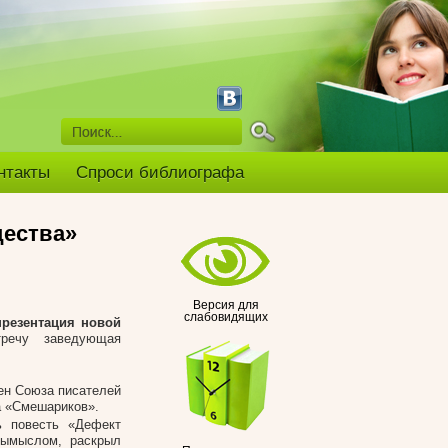
нтакты
Спроси библиографа
щества»
Версия для
слабовидящих
презентация новой
речу заведующая
лен Союза писателей
а «Смешариков».
ь повесть «Дефект
вымыслом, раскрыл