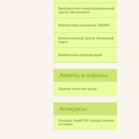
Библиотечно-информационный
центр «Интеллект»
Библиотека семейная «БИАР»
Библиотечный центр «Книжный
порт»
Библиотека-репозитарий
Анкеты и опросы:
Оценка качества услуг
Конкурсы:
Конкурс Край ON: продолжение
истории