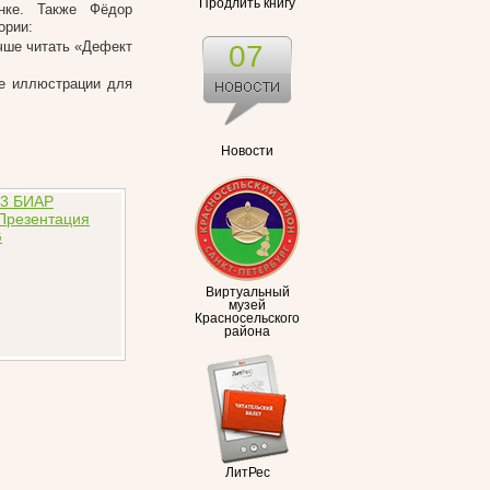
Продлить книгу
нке. Также Фёдор
ории:
учше читать «Дефект
07
ие иллюстрации для
Новости
Виртуальный
музей
Красносельского
района
ЛитРес