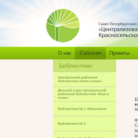
О нас
События
Проекты
Библиотеки:
Центральная районная
библиотека «Книга плюс»
Детский отдел Центральной
районной библиотеки «Книга
плюс»
1
к
Библиотека № 1 «Ивановка»
б
Ф
Библиотека № 2
С
А
в