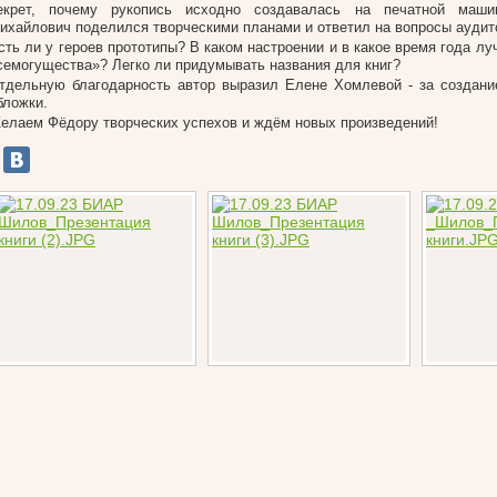
екрет, почему рукопись исходно создавалась на печатной маши
ихайлович поделился творческими планами и ответил на вопросы аудит
сть ли у героев прототипы? В каком настроении и в какое время года л
семогущества»? Легко ли придумывать названия для книг?
тдельную благодарность автор выразил Елене Хомлевой - за создан
бложки.
елаем Фёдору творческих успехов и ждём новых произведений!