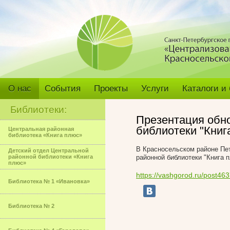
О нас
События
Проекты
Услуги
Каталоги и
Библиотеки:
Презентация обн
библиотеки "Книг
Центральная районная
библиотека «Книга плюс»
В Красносельском районе Пе
Детский отдел Центральной
районной библиотеки «Книга
районной библиотеки "Книга п
плюс»
https://vashgorod.ru/post46
Библиотека № 1 «Ивановка»
Библиотека № 2