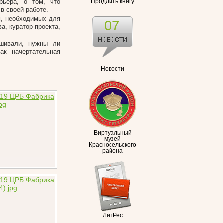
рьера, о том, что
Продлить книгу
в своей работе.
м, необходимых для
07
а, куратор проекта,
ашивали, нужны ли
ак начертательная
Новости
Виртуальный
музей
Красносельского
района
ЛитРес