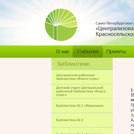
О нас
События
Проекты
Библиотеки:
Центральная районная
библиотека «Книга плюс»
Детский отдел Центральной
1
районной библиотеки «Книга
1
плюс»
и
П
Библиотека № 1 «Ивановка»
р
З
А
Библиотека № 2
х
х