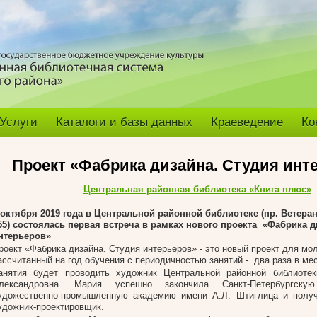
Услуги
Каталоги и базы данных
Краеведение
Ко
Проект «Фабрика дизайна. Студия инт
Центральная районная библиотека «Книга плюс»
 октября 2019 года в Центральной районной библиотеке (пр. Ветеран
55)
состоялась первая встреча в рамках нового проекта
«Фабрика д
нтерьеров»
роект «Фабрика дизайна. Студия интерьеров» - это новый проект для мо
ассчитанный на год обучения с периодичностью занятий - два раза в ме
анятия будет проводить художник Центральной районной библиоте
лександровна. Мария успешно закончила Санкт-Петербургскую
удожественно-промышленную академию имени А.Л. Штиглица и полу
удожник-проектировщик.