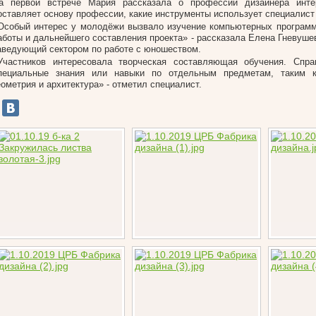
а первой встрече Мария рассказала о профессии дизайнера инте
оставляет основу профессии, какие инструменты использует специалист 
Особый интерес у молодёжи вызвало изучение компьютерных програм
аботы и дальнейшего составления проекта» - рассказала Елена Гневушев
аведующий сектором по работе с юношеством.
Участников интересовала творческая составляющая обучения. Спр
пециальные знания или навыки по отдельным предметам, таким к
еометрия и архитектура» - отметил специалист.