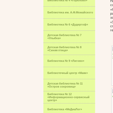
Библиотека № 4 «Горелово»
Н
с
«
Библиотека им. А.Ф.Можайского
р
з
«
Библиотека № 6 «Дудергоф»
с
г
Детская библиотека № 7
«Улыбка»
Детская библиотека № 8
«Синяя птица»
Библиотека № 9 «Лигово»
Библиотечный центр «Маяк»
Детская библиотека № 11
«Остров сокровищ»
Библиотека № 12
«Информационно-сервисный
центр»
Библиотека «МеДиаЛог»