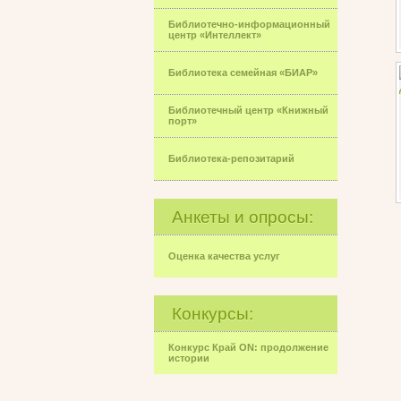
Библиотечно-информационный
центр «Интеллект»
Библиотека семейная «БИАР»
Библиотечный центр «Книжный
порт»
Библиотека-репозитарий
Анкеты и опросы:
Оценка качества услуг
Конкурсы:
Конкурс Край ON: продолжение
истории