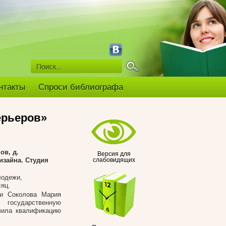
нтакты
Спроси библиографа
ерьеров»
ов, д.
Версия для
изайна. Студия
слабовидящих
лодежи,
сяц.
ки Соколова Мария
 государственную
чила квалификацию