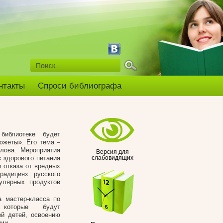
нтакты
Спроси библиографа
библиотеке будет
южеты». Его тема –
лова. Мероприятия
Версия для
х здорового питания
слабовидящих
и отказа от вредных
радициях русского
улярных продуктов
а мастер-класса по
 которые будут
ей детей, освоению
ми.