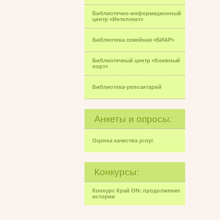
Библиотечно-информационный
центр «Интеллект»
Библиотека семейная «БИАР»
Библиотечный центр «Книжный
порт»
Библиотека-репозитарий
Анкеты и опросы:
Оценка качества услуг
Конкурсы:
Конкурс Край ON: продолжение
истории