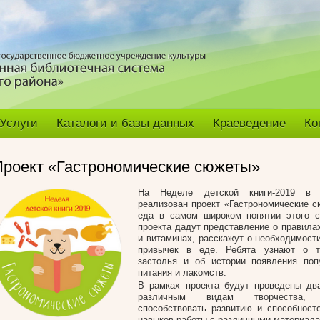
Услуги
Каталоги и базы данных
Краеведение
Ко
Проект «Гастрономические сюжеты»
На Неделе детской книги-2019 в 
реализован проект «Гастрономические с
еда в самом широком понятии этого с
проекта дадут представление о правила
и витаминах, расскажут о необходимост
привычек в еде. Ребята узнают о т
застолья и об истории появления поп
питания и лакомств.
В рамках проекта будут проведены дв
различным видам творчества,
способствовать развитию и способност
навыков работы с различными материала