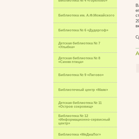
Библиотека № 4 «Горелово»
В
е
с
Библиотека им. А.Ф.Можайского
2
в
Библиотека № 6 «Дудергоф»
С
Детская библиотека № 7
«Улыбка»
А
Детская библиотека № 8
«Синяя птица»
Библиотека № 9 «Лигово»
Библиотечный центр «Маяк»
Детская библиотека № 11
«Остров сокровищ»
Библиотека № 12
«Информационно-сервисный
центр»
Библиотека «МеДиаЛог»