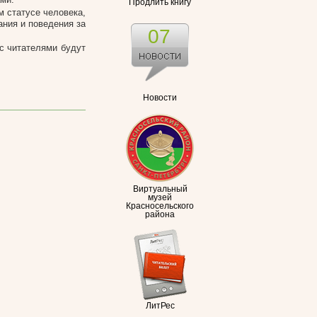
Продлить книгу
м статусе человека,
ания и поведения за
07
 с читателями будут
Новости
Виртуальный
музей
Красносельского
района
ЛитРес