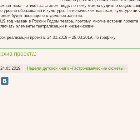
ажная тема – этикет за столом, ведь по нему можно судить о социально
го уровне образования и культуры. Гигиеническим навыкам, культуре пит
толом будет посвящено отдельное занятие.
019 год назван в России Годом театра, поэтому многие встречи проекта
ключать элементы театрализации и инсценировки.
рок реализации проекта: 24.03.2019 – 29.03.2019, по графику.
рхив проекта:
24.03.2019
Неделя детской книги «Гастрономические сюжеты»