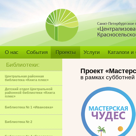
О нас
События
Проекты
Услуги
Каталоги и
Библиотеки:
Проект «Мастерс
в рамках субботне
Центральная районная
библиотека «Книга плюс»
Детский отдел Центральной
районной библиотеки «Книга
плюс»
Библиотека № 1 «Ивановка»
Библиотека № 2