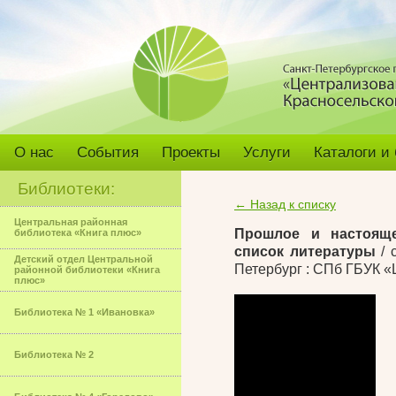
О нас
События
Проекты
Услуги
Каталоги и
Библиотеки:
← Назад к списку
Центральная районная
Прошлое и настояще
библиотека «Книга плюс»
список литературы
/ 
Детский отдел Центральной
Петербург : СПб ГБУК «
районной библиотеки «Книга
плюс»
Библиотека № 1 «Ивановка»
Библиотека № 2