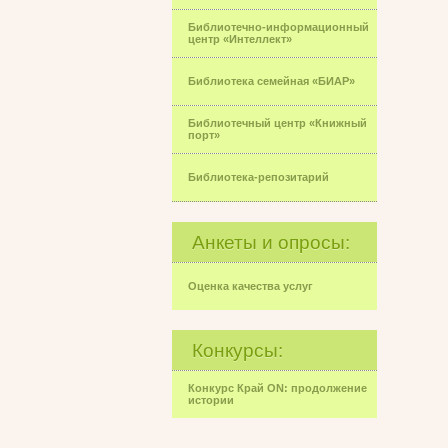
Библиотечно-информационный
центр «Интеллект»
Библиотека семейная «БИАР»
Библиотечный центр «Книжный
порт»
Библиотека-репозитарий
Анкеты и опросы:
Оценка качества услуг
Конкурсы:
Конкурс Край ON: продолжение
истории