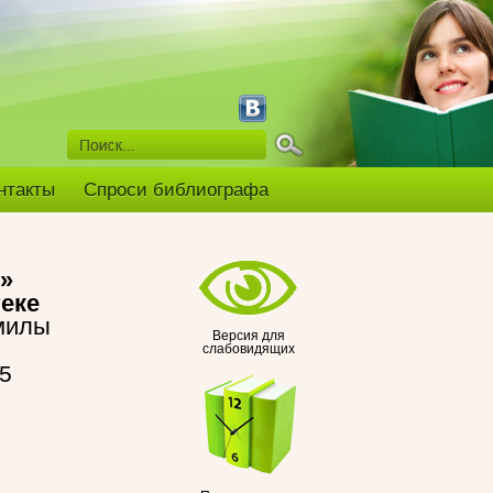
нтакты
Спроси библиографа
»
еке
милы
Версия для
слабовидящих
15