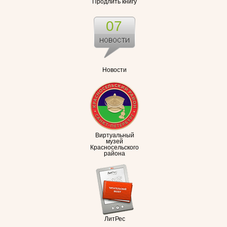
Продлить книгу
07
Новости
Виртуальный
музей
Красносельского
района
ЛитРес