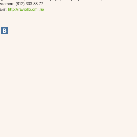
елефон: (812) 303-88-77
айт:
http://raviollo.oml.ru/