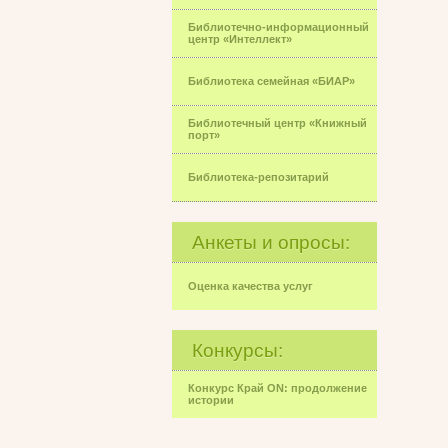
Библиотечно-информационный
центр «Интеллект»
Библиотека семейная «БИАР»
Библиотечный центр «Книжный
порт»
Библиотека-репозитарий
Анкеты и опросы:
Оценка качества услуг
Конкурсы:
Конкурс Край ON: продолжение
истории