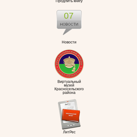
Продлить книгу
07
Новости
Виртуальный
музей
Красносельского
района
ЛитРес