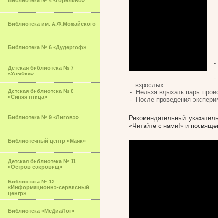
Библиотека № 4 «Горелово»
Библиотека им. А.Ф.Можайского
Библиотека № 6 «Дудергоф»
Детская библиотека № 7
«Улыбка»
взрослых
Детская библиотека № 8
Нельзя вдыхать пары прои
«Синяя птица»
После проведения экспери
Библиотека № 9 «Лигово»
Рекомендательный указатель
«Читайте с нами!» и посвящен
Библиотечный центр «Маяк»
Детская библиотека № 11
«Остров сокровищ»
Библиотека № 12
«Информационно-сервисный
центр»
Библиотека «МеДиаЛог»