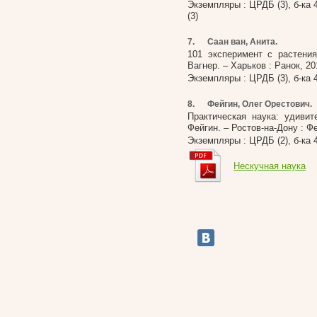
Экземпляры : ЦРДБ (3), б-ка 4 (2)
(3)
7.
Саан ван, Анита.
101 эксперимент с растени
Вагнер. – Харьков : Ранок, 201
Экземпляры : ЦРДБ (3), б-ка 4 (1
8.
Фейгин, Олег Орестович.
Практическая наука: удиви
Фейгин. – Ростов-на-Дону : Фен
Экземпляры : ЦРДБ (2), б-ка 4 (1
Нескучная наука