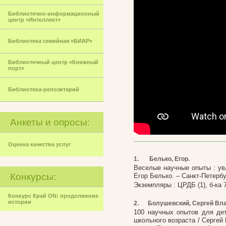
Библиотечно-информационный
центр «Интеллект»
Библиотека семейная «БИАР»
Библиотечный центр «Книжный
порт»
Библиотека-репозитарий
Анкеты и опросы:
Оценка качества услуг
1.
Белько, Егор.
Веселые научные опыты : ув
Конкурсы:
Егор Белько. – Санкт-Петербург
Экземпляры : ЦРДБ (1), б-ка 7 (
Конкурс Край ON: продолжение
истории
2.
Болушевский, Сергей Вл
100 научных опытов для дет
школьного возраста / Сергей 