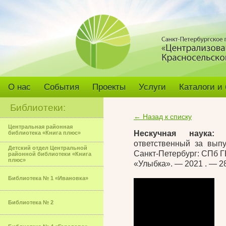
О нас
События
Проекты
Услуги
Каталоги и
Библиотеки:
← Назад к списку
Центральная районная
Нескучная наука:
библиотека «Книга плюс»
ответственный за выпу
Детский отдел Центральной
Санкт-Петербург: СПб 
районной библиотеки «Книга
плюс»
«Улыбка». — 2021 . — 28
Библиотека № 1 «Ивановка»
Библиотека № 2