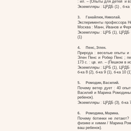
: ил. – (Опыты для детей и в
Экземпляры : ЦРДБ (1) , б-ка 7 (
3.
Ганайлюк, Николай.
Эксперименты профессора Ни
Москва : Манн, Иванов и Фербе
Экземпляры : ЦРБ (1), ЦРДБ (2), 
(1)
4.
Пенс, Элен.
Природа : веселые опыты и 
Элен Пенс и Робер Пенс ; пе
173 с. : цв. ил. – (Пешком в и
Экземпляры : ЦРБ (1), ЦРДБ (2), 
б-ка 8 (2), б-ка 9 (1), б-ка 10 (1
5.
Ромодин, Василий.
Почему ветер дует : 40 опыт
Василий и Марина Ромодины. –
ребенок).
Экземпляры : ЦРДБ (3), б-ка 7 (
6.
Ромодина, Марина.
Почему ботинки не летают? 
физике и химии / Марина Ромод
ваш ребенок).