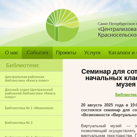
О нас
События
Проекты
Услуги
Каталоги и
Библиотеки:
Семинар для сот
начальных кла
Центральная районная
библиотека «Книга плюс»
музея
Детский отдел Центральной
районной библиотеки «Книга
Библиотек
плюс»
20 августа 2025 года в 1
Библиотека № 1 «Ивановка»
состоялся семинар для с
«Возможности «Виртуальног
Библиотека № 2
Виртуальный музей — это
позволяющий осуществлять 
виртуальном пространстве. П