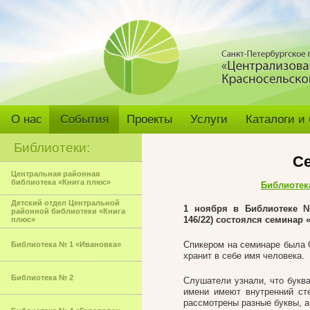
О нас
События
Проекты
Услуги
Каталоги и
Библиотеки:
С
Центральная районная
библиотека «Книга плюс»
Библиотек
Детский отдел Центральной
1 ноября
в Библиотеке №
районной библиотеки «Книга
146/22) состоялся семинар 
плюс»
Спикером на семинаре была 
Библиотека № 1 «Ивановка»
хранит в себе имя человека.
Библиотека № 2
Слушатели узнали, что букв
имени имеют внутренний ст
рассмотрены разные буквы, а