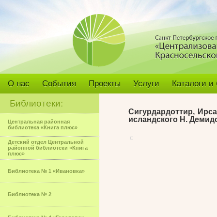
О нас
События
Проекты
Услуги
Каталоги и
Библиотеки:
Сигурдардоттир, Ирса
исландского Н. Демидов
Центральная районная
библиотека «Книга плюс»
Детский отдел Центральной
районной библиотеки «Книга
плюс»
Библиотека № 1 «Ивановка»
Библиотека № 2