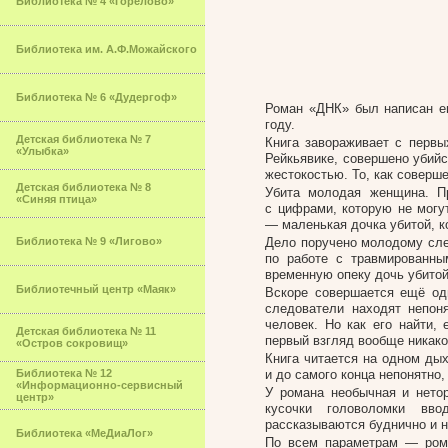
Библиотека № 4 «Горелово»
Библиотека им. А.Ф.Можайского
Библиотека № 6 «Дудергоф»
Роман «ДНК» был написан ещ
году.
Детская библиотека № 7
Книга завораживает с первы
«Улыбка»
Рейкьявике, совершено убийс
жестокостью. То, как соверше
Детская библиотека № 8
Убита молодая женщина. Пр
«Синяя птица»
с цифрами, которую не могу
— маленькая дочка убитой, к
Библиотека № 9 «Лигово»
Дело поручено молодому сле
по работе с травмированны
временную опеку дочь убито
Библиотечный центр «Маяк»
Вскоре совершается ещё од
следователи находят непо
человек. Но как его найти,
Детская библиотека № 11
первый взгляд вообще никак
«Остров сокровищ»
Книга читается на одном дых
Библиотека № 12
и до самого конца непонятно,
«Информационно-сервисный
У романа необычная и нето
центр»
кусочки головоломки вво
рассказываются буднично и 
Библиотека «МеДиаЛог»
По всем параметрам — рома