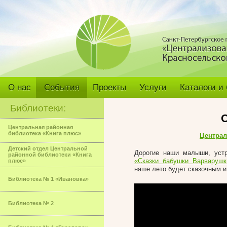
О нас
События
Проекты
Услуги
Каталоги и
Библиотеки:
С
Центральная районная
библиотека «Книга плюс»
Централ
Детский отдел Центральной
Дорогие наши малыши, устр
районной библиотеки «Книга
«Сказки бабушки Варварушк
плюс»
наше лето будет сказочным и
Библиотека № 1 «Ивановка»
Библиотека № 2