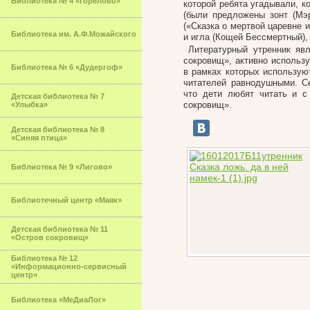
Библиотека № 4 «Горелово»
которой ребята угадывали, к
(были предложены зонт (Мэр
(«Сказка о мертвой царевне 
Библиотека им. А.Ф.Можайского
и игла (Кощей Бессмертный), 
Литературный утренник яв
сокровищ», активно использ
Библиотека № 6 «Дудергоф»
в рамках которых использую
читателей равнодушными. Се
что дети любят читать и с
Детская библиотека № 7
сокровищ».
«Улыбка»
Детская библиотека № 8
«Синяя птица»
Библиотека № 9 «Лигово»
Библиотечный центр «Маяк»
Детская библиотека № 11
«Остров сокровищ»
Библиотека № 12
«Информационно-сервисный
центр»
Библиотека «МеДиаЛог»