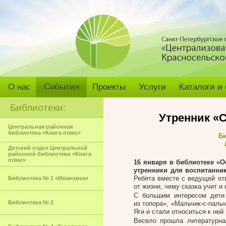
О нас
События
Проекты
Услуги
Каталоги и
Библиотеки:
Утренник «С
Центральная районная
библиотека «Книга плюс»
Би
Детский отдел Центральной
районной библиотеки «Книга
плюс»
16 января в библиотеке «Ос
утренники для воспитанник
Ребята вместе с ведущей отв
Библиотека № 1 «Ивановка»
от жизни, чему сказка учит и
С большим интересом дети
Библиотека № 2
из топора», «Мальчик-с-паль
Яги и стали относиться к ней 
Весело прошла литературна