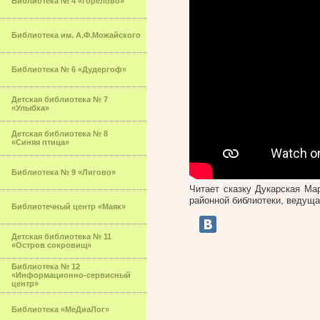
Библиотека № 4 «Горелово»
Библиотека им. А.Ф.Можайского
Библиотека № 6 «Дудергоф»
Детская библиотека № 7
«Улыбка»
Детская библиотека № 8
«Синяя птица»
Библиотека № 9 «Лигово»
Читает сказку Дукарская Ма
районной библиотеки, ведущ
Библиотечный центр «Маяк»
Детская библиотека № 11
«Остров сокровищ»
Библиотека № 12
«Информационно-сервисный
центр»
Библиотека «МеДиаЛог»