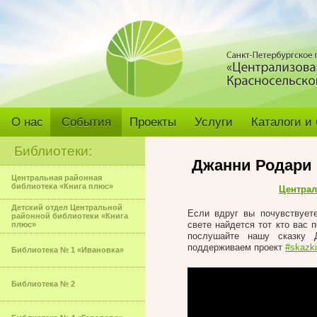
О нас
События
Проекты
Услуги
Каталоги и
Библиотеки:
Джанни Родари 
Центральная районная
библиотека «Книга плюс»
Централ
Детский отдел Центральной
Если вдруг вы почувствуете
районной библиотеки «Книга
свете найдется тот кто вас 
плюс»
послушайте нашу сказку 
поддерживаем проект
#skazk
Библиотека № 1 «Ивановка»
Библиотека № 2