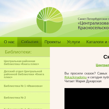
О нас
События
Проекты
Услуги
Каталоги и
Библиотеки:
С
Центральная районная
библиотека «Книга плюс»
Централ
Детский отдел Центральной
Вы просили сказок? Самы
районной библиотеки «Книга
#skazkinadomu
и сегодня пуб
плюс»
Читает Мария Дукарская
Библиотека № 1 «Ивановка»
Библиотека № 2