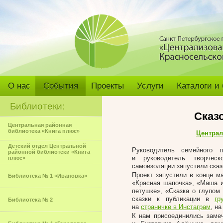
О нас
События
Проекты
Услуги
Каталоги и
Библиотеки:
Сказ
Центральная районная
библиотека «Книга плюс»
Централ
Детский отдел Центральной
Руководитель семейного 
районной библиотеки «Книга
и руководитель творческ
плюс»
самоизоляции запустили сказ
Проект запустили в конце м
Библиотека № 1 «Ивановка»
«Красная шапочка», «Маша и
петушке», «Сказка о глупом
сказки к публикации в
гр
Библиотека № 2
на
страничке в Инстаграм
, н
К нам присоединились заме