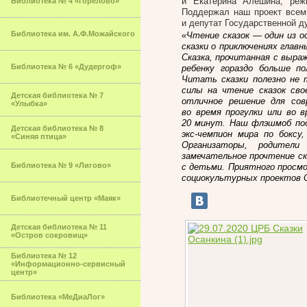
и Екатерина Алёшина, реж
Библиотека № 4 «Горелово»
Поддержал наш проект всем
и депутат Государственной 
Библиотека им. А.Ф.Можайского
«Чтение сказок — один из о
сказки о приключениях глав
Сказка, прочитанная с выра
Библиотека № 6 «Дудергоф»
ребенку гораздо больше п
Читать сказки полезно не 
силы на чтение сказок сво
Детская библиотека № 7
отличное решение для сов
«Улыбка»
во время прогулки или во 
20 минут. Наш флэшмоб по
Детская библиотека № 8
экс-чемпион мира по боксу
,
«Синяя птица»
Организаторы, родител
замечательное прочтение ск
Библиотека № 9 «Лигово»
с детьми. Приятного просм
социокультурных проектов С
Библиотечный центр «Маяк»
Детская библиотека № 11
«Остров сокровищ»
Библиотека № 12
«Информационно-сервисный
центр»
Библиотека «МеДиаЛог»