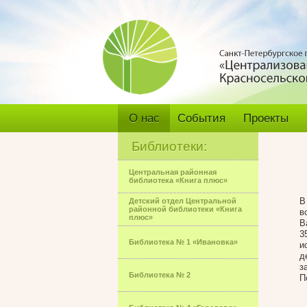
О нас
События
Проекты
Библиотеки:
Центральная районная
библиотека «Книга плюс»
В
Детский отдел Центральной
районной библиотеки «Книга
в
плюс»
В
3
Библиотека № 1 «Ивановка»
и
д
з
Библиотека № 2
П