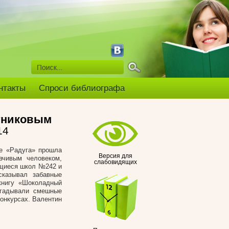
нтакты
Спроси библиографа
стниковым
14
ке «Радуга» прошла
Версия для
вчивым человеком,
слабовидящих
ащиеся школ №242 и
сказывал забавные
книгу «Шоколадный
тгадывали смешные
онкурсах. Валентин