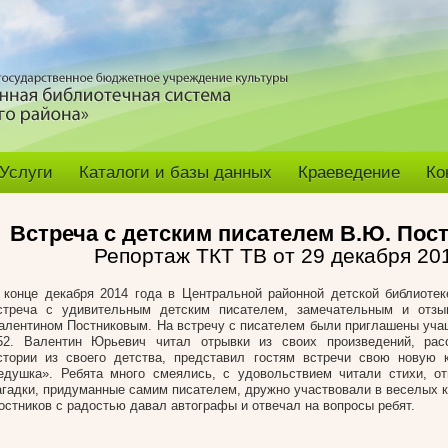
Услуги
Каталоги и базы данных
Краеведение
Ко
Встреча с детским писателем В.Ю. По
Репортаж ТКТ ТВ от 29 декабря 20
 конце декабря 2014 года в Центральной районной детской библиоте
стреча с удивительным детским писателем, замечательным и отзы
алентином Постниковым. На встречу с писателем были приглашены уч
52. Валентин Юрьевич читал отрывки из своих произведений, рас
стории из своего детства, представил гостям встречи свою новую 
едушка». Ребята много смеялись, с удовольствием читали стихи, о
агадки, придуманные самим писателем, дружно участвовали в веселых к
остников с радостью давал автографы и отвечал на вопросы ребят.