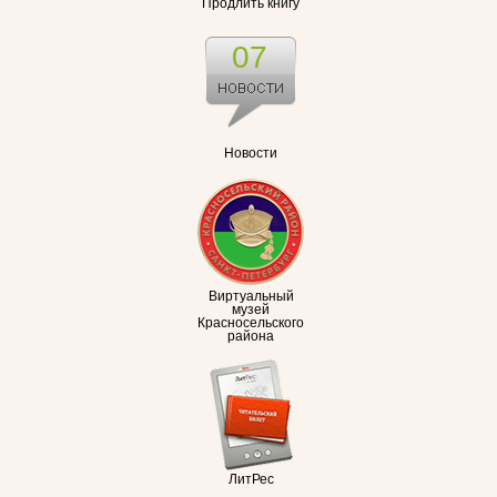
Продлить книгу
07
Новости
Виртуальный
музей
Красносельского
района
ЛитРес