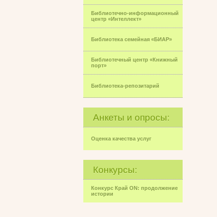
Библиотечно-информационный
центр «Интеллект»
Библиотека семейная «БИАР»
Библиотечный центр «Книжный
порт»
Библиотека-репозитарий
Анкеты и опросы:
Оценка качества услуг
Конкурсы:
Конкурс Край ON: продолжение
истории