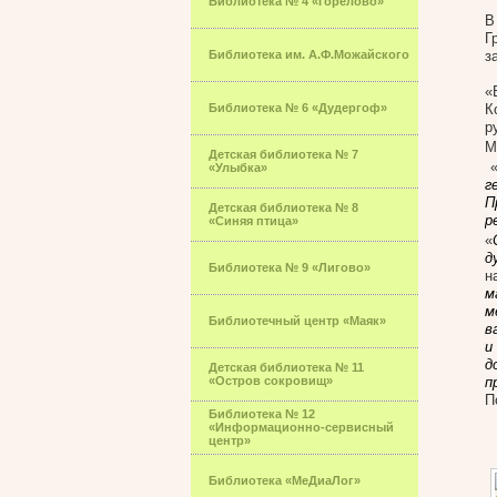
Библиотека № 4 «Горелово»
В
Г
Библиотека им. А.Ф.Можайского
з
«
Библиотека № 6 «Дудергоф»
К
р
М
Детская библиотека № 7
«Улыбка»
г
П
Детская библиотека № 8
р
«Синяя птица»
«
д
Библиотека № 9 «Лигово»
н
м
м
Библиотечный центр «Маяк»
в
и
д
Детская библиотека № 11
«Остров сокровищ»
п
П
Библиотека № 12
«Информационно-сервисный
центр»
Библиотека «МеДиаЛог»