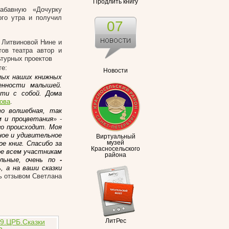
Продлить книгу
абавную «Дочурку
ого утра и получил
07
 Литвиновой Нине и
тов театра автор и
ьтурных проектов
те:
Новости
имых наших книжных
енности малышей.
сти с собой. Дома
ова
.
о волшебная, так
м и процветания
» -
го происходит. Моя
ное и удивительное
Виртуальный
е книг. Спасибо за
музей
Красносельского
ое всем участникам
района
льные, очень по
-
, а на ваши сказки
сь отзывом Светлана
ЛитРес