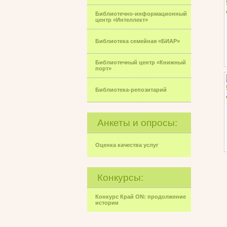
Библиотечно-информационный
центр «Интеллект»
Библиотека семейная «БИАР»
Библиотечный центр «Книжный
порт»
Библиотека-репозитарий
Анкеты и опросы:
Оценка качества услуг
Конкурсы:
Конкурс Край ON: продолжение
истории