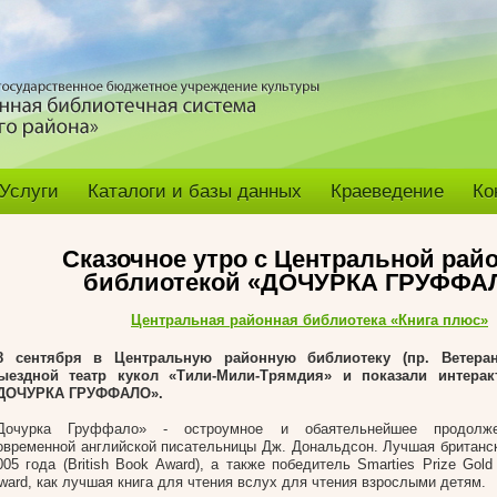
Услуги
Каталоги и базы данных
Краеведение
Ко
Сказочное утро с Центральной рай
библиотекой «ДОЧУРКА ГРУФФА
Центральная районная библиотека «Книга плюс»
8 сентября в Центральную районную библиотеку (пр. Ветеран
ыездной театр кукол «Тили-Мили-Трямдия» и показали интерак
ДОЧУРКА ГРУФФАЛО».
Дочурка Груффало» - остроумное и обаятельнейшее продолж
овременной английской писательницы Дж. Дональдсон. Лучшая британск
005 года (British Book Award), а также победитель Smarties Prize Gold
ward, как лучшая книга для чтения вслух для чтения взрослыми де