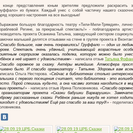
 конце представления юным зрителям предложили раскрасить з
руффало» из бумаги. Каждый унес с собой частичку нашего сказочн
аряд хорошего настроения на все выходные!
Выражаем большую благодарность театру «Тили-Мили-Трямдия», лично
ораблевой Регине, за прекрасный спектакль!» - поблагодарила артис
уководитель проекта Осанкина Татьяна, заведующий сектором социокул
амочки малышей делятся отзывами на стене в группе проекта в Вконтак
«
Спасибо большое, нам очень понравилось! Груффало — один из люб
ероев. Спектакль очень удачный, учитывающий возрастные особ
риятным сюрпризом оказалась поделка, которую можно было уне
ебёнок в неё играет с удовольствием
» - написала отзыв
Татьяна Фофан
Спасибо огромное за сказку.
Актёры
милейшие. Атмосфера прост
ушевно было. И спасибо организатору - Татьяне. Здоровья вам все
аписала Ольга Нестерова. «
Сейчас в библиотеках столько интересно
алышка с первого посещения считает, что библиотека - это волшеб
есто. Порой спешишь куда-то, а она часами готова находиться в мир
аши проекты
!» - написала отзыв Ирина Полковникова. «
Спасибо огромн
 организаторам проекта «Сказки бабушки Варварушки». Замечате
оброму рассказанные сказки. Ребёнок раньше никуда не хотел ходить
риходит с удовольствием! Ещё раз спасибо за ваш труд
!» - поделила
оловникова.