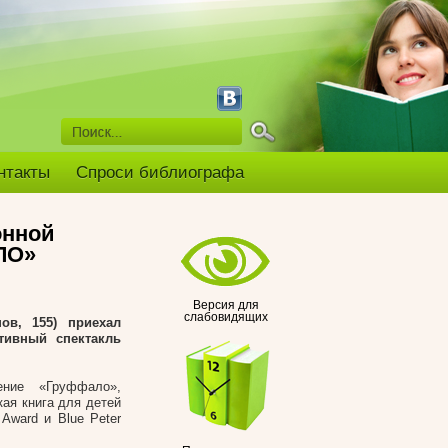
нтакты
Спроси библиографа
онной
ЛО»
Версия для
слабовидящих
ов, 155) приехал
тивный спектакль
ение «Груффало»,
ая книга для детей
 Award и Blue Peter
тям.