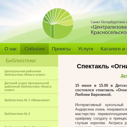
О нас
События
Проекты
Услуги
Каталоги и
Библиотеки:
Спектакль «Огн
Центральная районная
библиотека «Книга плюс»
Дет
Детский отдел Центральной
15 июня в 15.00 в Детск
районной библиотеки «Книга
состоялся спектакль «Огн
плюс»
Любови Березиной.
Библиотека № 1 «Ивановка»
Интерактивный кукольный 
Андерсена очень понравился
мастерство перевоплощени
Библиотека № 2
храброму солдату и принце
глупым королем. Актриса р