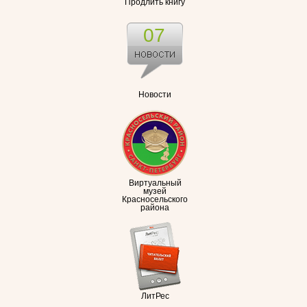
Продлить книгу
07
Новости
Виртуальный
музей
Красносельского
района
ЛитРес