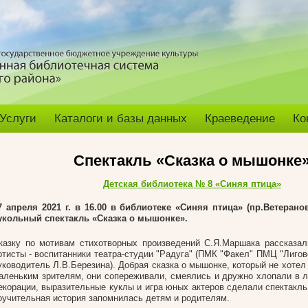
Услуги
Каталоги и базы данных
Краеведение
Ко
Спектакль «Сказка о мышонке
Детская библиотека № 8 «Синяя птица»
7 апреля 2021 г. в 16.00 в библиотеке «Синяя птица» (пр.Ветеранов
укольный спектакль «Сказка о мышонке».
казку по мотивам стихотворных произведений С.Я.Маршака рассказа
ртисты - воспитанники театра-студии "Радуга" (ПМК "Факел" ПМЦ "Лиго
уководитель Л.В.Березина). Добрая сказка о мышонке, который не хотел
аленьким зрителям, они сопереживали, смеялись и дружно хлопали в 
екорации, выразительные куклы и игра юных актеров сделали спектакль
оучительная история запомнилась детям и родителям.