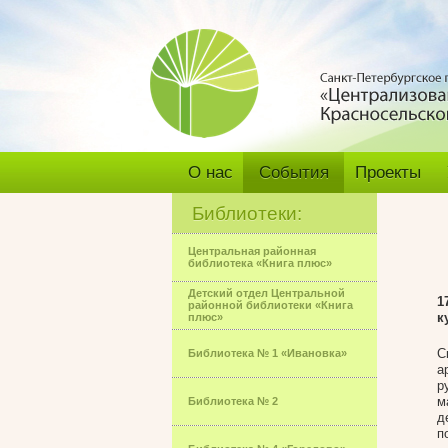
О нас
События
Проекты
Библиотеки:
Центральная районная
библиотека «Книга плюс»
Детский отдел Центральной
1
районной библиотеки «Книга
к
плюс»
С
Библиотека № 1 «Ивановка»
а
р
м
Библиотека № 2
д
п