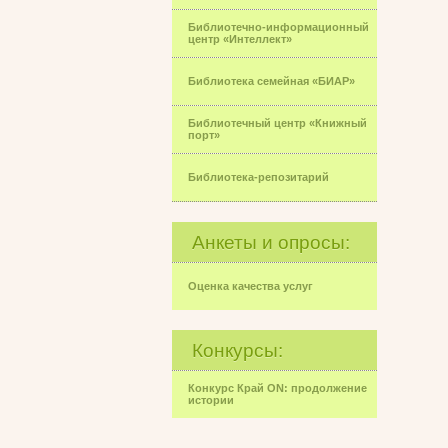
Библиотечно-информационный
центр «Интеллект»
Библиотека семейная «БИАР»
Библиотечный центр «Книжный
порт»
Библиотека-репозитарий
Анкеты и опросы:
Оценка качества услуг
Конкурсы:
Конкурс Край ON: продолжение
истории