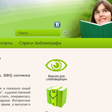
нтакты
Спроси библиографа
»
, 118/1) состоялся
Версия для
слабовидящих
ли и показали юный
во", художественный
 спать, понравилась
ладоши. Интересные
 ярким, а веселая и