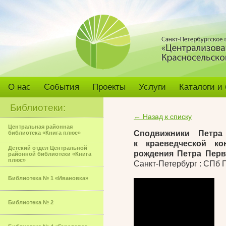
О нас
События
Проекты
Услуги
Каталоги и
Библиотеки:
← Назад к списку
Центральная районная
Сподвижники Петра
библиотека «Книга плюс»
к краеведческой к
Детский отдел Центральной
рождения Петра Перв
районной библиотеки «Книга
плюс»
Санкт-Петербург : СПб 
Библиотека № 1 «Ивановка»
Библиотека № 2