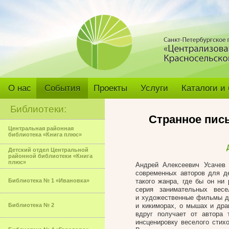
О нас
События
Проекты
Услуги
Каталоги и
Библиотеки:
Странное пис
Центральная районная
библиотека «Книга плюс»
Детский отдел Центральной
районной библиотеки «Книга
плюс»
Андрей Алексеевич Усачев 
современных авторов для де
Библиотека № 1 «Ивановка»
такого жанра, где бы он ни 
серия занимательных вес
и художественные фильмы дл
Библиотека № 2
и кикиморах, о мышах и дра
вдруг получает от автора
инсценировку веселого стих