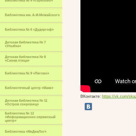
Библиотека № 4 «Горелово»
Библиотека им. А.Ф.Можайского
Библиотека № 6 «Дудергоф»
Детская библиотека № 7
«Улыбка»
Детская библиотека № 8
«Синяя птица»
Библиотека № 9 «Лигово»
Библиотечный центр «Маяк»
ВКонтакте:
https://vk.com/sk
Детская библиотека № 11
«Остров сокровищ»
Библиотека № 12
«Информационно-сервисный
центр»
Библиотека «МеДиаЛог»