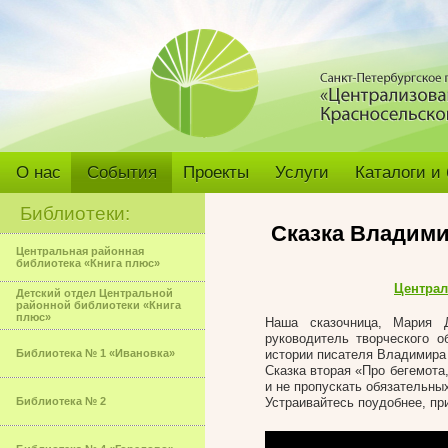
О нас
События
Проекты
Услуги
Каталоги и
Библиотеки:
Сказка Владими
Центральная районная
библиотека «Книга плюс»
Централ
Детский отдел Центральной
районной библиотеки «Книга
плюс»
Наша сказочница, Мария 
руководитель творческого 
Библиотека № 1 «Ивановка»
истории писателя Владимира
Сказка вторая «Про бегемота
и не пропускать обязательны
Библиотека № 2
Устраивайтесь поудобнее, пр