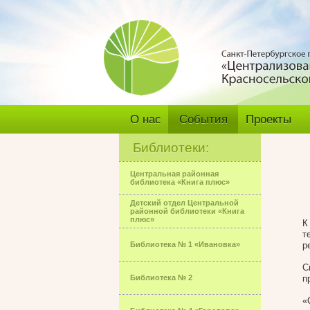
О нас
События
Проекты
Библиотеки:
Центральная районная
библиотека «Книга плюс»
Детский отдел Центральной
районной библиотеки «Книга
плюс»
К
т
Библиотека № 1 «Ивановка»
р
С
Библиотека № 2
п
«