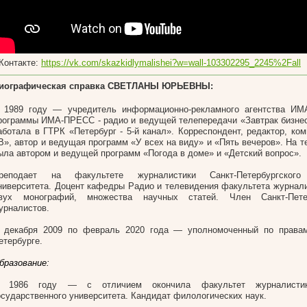
Контакте:
https://vk.com/skazkidlymalishei?w=wall-103302295_2245%2Fall
иографическая справка СВЕТЛАНЫ ЮРЬЕВНЫ:
 1989 году
—
учредитель информационно-рекламного агентства ИМ
рограммы ИМА-ПРЕСС - радио и ведущей телепередачи «Завтрак бизнес
аботала в ГТРК «Петербург - 5-й канал». Корреспондент, редактор, ко
В», автор и ведущая программ «У всех на виду» и «Пять вечеров». На 
ыла автором и ведущей программ «Погода в доме» и «Детский вопрос».
реподает на факультете журналистики Санкт-Петербургского 
ниверситета. Доцент кафедры Радио и телевидения факультета журнали
вух монографий, множества научных статей. Член Санкт-Пете
урналистов.
 декабря 2009 по февраль 2020 года
—
уполномоченный по правам
етербурге.
бразование:
 1986 году
—
с отличием окончила факультет журналистик
осударственного университета. Кандидат филологических наук.