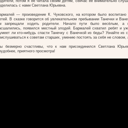
одители, потом я ее читала своим детям, сейчас ее внимательно слу
оделилась с нами Светлана Юрьевна.
армалей — произведение К. Чуковского, на котором было воспитано
етей. В сказке говорится об увлекательном пребывании Танечки и Ване
м запрещали ходить родители. Начало пути было весёлым, а п
асшалились, появился местный злодей. Бармалей схватил ребят и уж
умеет ли кто-нибудь спасти Танечку с Ванечкой из беды? Узнайте из с
рислушиваться к советам старших, умению постоять за себя не словом, 
ы безмерно счастливы, что к нам присоединился Светлана Юрьев
оудобнее, приятного просмотра!