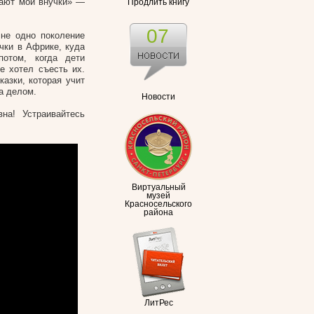
шают мои внучки»
—
Продлить книгу
07
 не одно поколение
чки в Африке, куда
отом, когда дети
е хотел съесть их.
казки, которая учит
а делом.
Новости
на! Устраивайтесь
Виртуальный
музей
Красносельского
района
ЛитРес