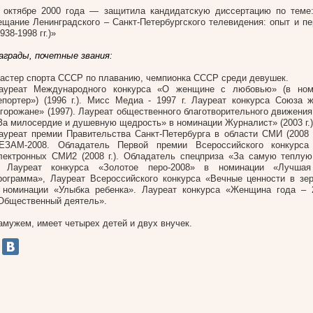
 октябре 2000 года
—
защитила кандидатскую диссертацию по теме
ещание Ленинградского – Санкт-Петербургского телевидения: опыт и пе
1938-1998 гг.)»
аграды, почетные звания:
астер спорта СССР по плаванию, чемпионка СССР среди девушек.
ауреат Международного конкурса «О женщине с любовью» (в ном
епортер») (1996 г.). Мисс Медиа - 1997 г. Лауреат конкурса Союза 
 горожане» (1997). Лауреат общественного благотворительного движени
За милосердие и душевную щедрость» в номинации Журналист» (2003 г.
ауреат премии Правительства Санкт-Петербурга в области СМИ (2008 г
ЕЗАМ-2008. Обладатель Первой премии Всероссийского конкурса
лектронных СМИ2 (2008 г.). Обладатель спецприза «За самую теплую
 Лауреат конкурса «Золотое перо-2008» в номинации «Лучшая 
рограмма», Лауреат Всероссийского конкурса «Вечные ценности в з
 номинации «Улыбка ребенка». Лауреат конкурса «Женщина года – 
Общественный деятель».
амужем, имеет четырех детей и двух внучек.