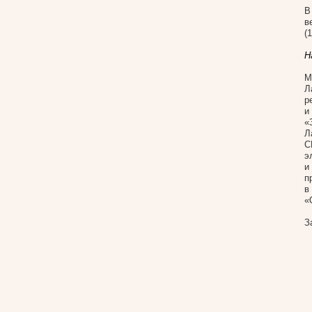
В
в
(
Н
М
Л
р
и
«
Л
С
э
и
п
в
«
З