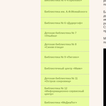
Библиотека № 4 «Горелово»
р
п
Библиотека им. А.Ф.Можайского
Б
д
и
Библиотека № 6 «Дудергоф»
р
С
п
Детская библиотека № 7
«Улыбка»
М
п
Детская библиотека № 8
«Синяя птица»
Библиотека № 9 «Лигово»
Библиотечный центр «Маяк»
Детская библиотека № 11
«Остров сокровищ»
Библиотека № 12
«Информационно-сервисный
центр»
Библиотека «МеДиаЛог»