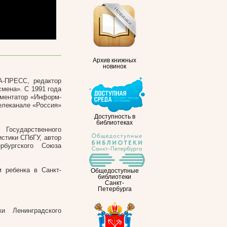
Архив книжных
новинок
А-ПРЕСС, редактор
мена». С 1991 года
мментатор «Информ-
телеканале «Россия»
Доступность в
библиотеках
Государственного
стики СПбГУ, автор
рбургского Союза
 ребенка в Санкт-
Общедоступные
библиотеки
Санкт-
Петербурга
и Ленинградского