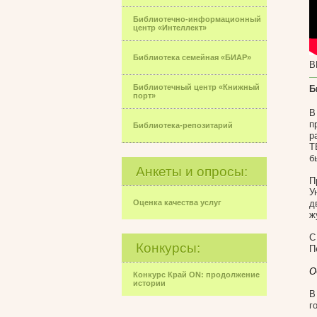
Библиотечно-информационный
центр «Интеллект»
Библиотека семейная «БИАР»
В
Библиотечный центр «Книжный
Б
порт»
В
п
Библиотека-репозитарий
р
Т
б
Анкеты и опросы:
П
У
Оценка качества услуг
д
ж
С
Конкурсы:
П
О
Конкурс Край ON: продолжение
истории
В
г