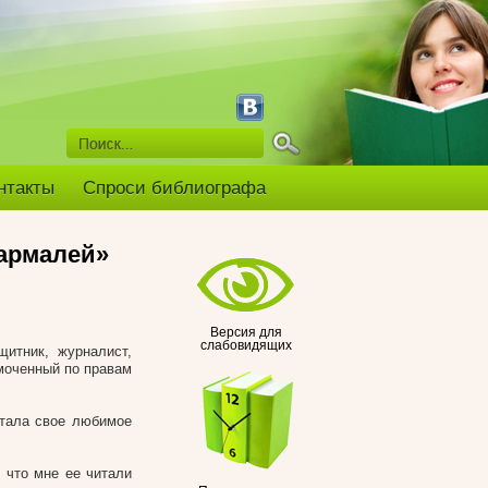
нтакты
Спроси библиографа
армалей»
Версия для
слабовидящих
итник, журналист,
моченный по правам
итала свое любимое
 что мне ее читали