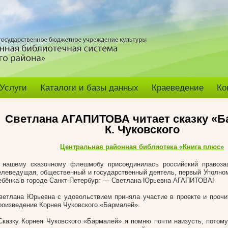
Услуги
Каталоги и базы данных
Краеведение
Ко
Светлана АГАПИТОВА читает сказку «Б
К. Чуковского
Центральная районная библиотека «Книга плюс»
 нашему сказочному флешмобу присоединилась российский правозащ
елеведущая, общественный и государственный деятель, первый Уполно
ебёнка в городе Санкт-Петербург — Светлана Юрьевна АГАПИТОВА!
ветлана Юрьевна с удовольствием приняла участие в проекте и проч
роизведение Корнея Чуковского «Бармалей».
Сказку Корнея Чуковского «Бармалей» я помню почти наизусть, потому