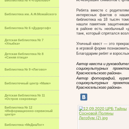
Библиотека № 4 «Горелово»
Ребята вместе с родителя
Библиотека им. А.Ф.Можайского
интересных фактов о наше
библиотека на 18 тысяч томо
нашли памятник защитникам
Библиотека № 6 «Дудергоф»
в районе есть необычный «
танк, который спрятался возл
Детская библиотека № 7
Уличный квест — это прекра
«Улыбка»
в игровой форме познакомить
Благодарим ребят и взрослых
Детская библиотека № 8
«Синяя птица»
Автор квеста и руководител
социокультурных проект
Библиотека № 9 «Лигово»
Красносельского района».
Автор фотографий, курат
социокультурных проект
Библиотечный центр «Маяк»
Красносельского района».
Детская библиотека № 11
«Остров сокровищ»
Библиотека № 12
«Информационно-сервисный
центр»
Библиотека «МеДиаЛог»