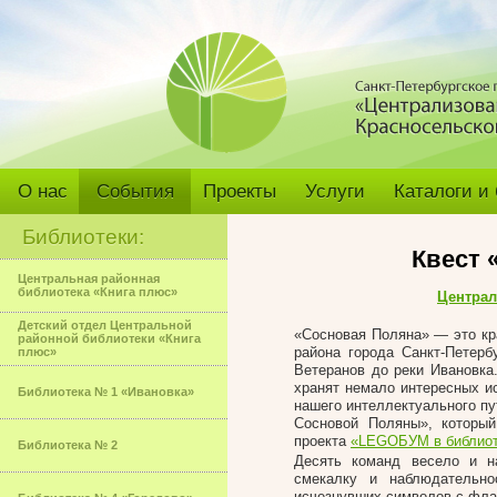
О нас
События
Проекты
Услуги
Каталоги и
Библиотеки:
Квест 
Центральная районная
библиотека «Книга плюс»
Централ
Детский отдел Центральной
«Сосновая Поляна» — это кра
районной библиотеки «Книга
района города Санкт-Петер
плюс»
Ветеранов до реки Ивановка
хранят немало интересных и
Библиотека № 1 «Ивановка»
нашего интеллектуального пу
Сосновой Поляны», которы
проекта
«LEGOБУМ в библиот
Библиотека № 2
Десять команд весело и на
смекалку и наблюдательно
исчезнувших символов с фла