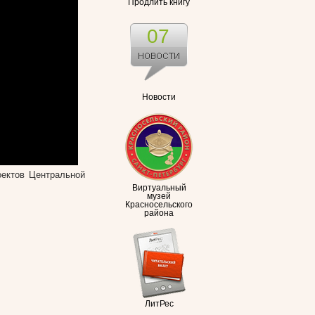
Продлить книгу
07
Новости
оектов Центральной
Виртуальный
музей
Красносельского
района
ЛитРес