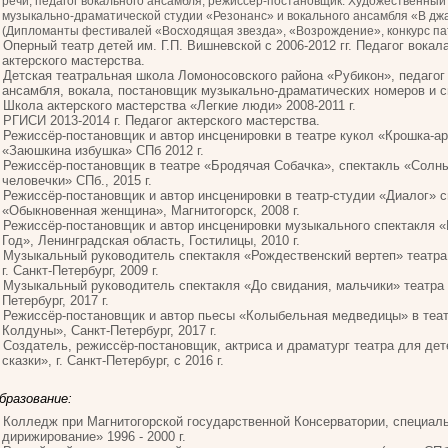
речи, педагог вокального ансамбля, режиссёр-постановщик. Художественный
музыкально-драматической студии «Резонанс» и вокального ансамбля «В дж
(Дипломанты фестивалей «Восходящая звезда», «Возрождение», конкурс па
Оперный театр детей им. Г.П. Вишневской с 2006-2012 гг. Педагог вокала
актерского мастерства.
Детская театральная школа Ломоносовского района «Рубикон», педагог
ансамбля, вокала, постановщик музыкально-драматических номеров и с
Школа актерского мастерства «Легкие люди» 2008-2011 г.
РГИСИ 2013-2014 г. Педагог актерского мастерства.
Режиссёр-постановщик и автор инсценировки в театре кукол «Крошка-ар
«Заюшкина избушка» СПб 2012 г.
Режиссёр-постановщик в театре «Бродячая Собачка», спектакль «Солн
человечки» СПб., 2015 г.
Режиссёр-постановщик и автор инсценировки в театр-студии «Диалог» с
«Обыкновенная женщина», Магнитогорск, 2008 г.
Режиссёр-постановщик и автор инсценировки музыкального спектакля «
Год», Ленинградская область, Гостилицы, 2010 г.
Музыкальный руководитель спектакля «Рождественский вертеп» театра
г. Санкт-Петербург, 2009 г.
Музыкальный руководитель спектакля «До свидания, мальчики» театра «
Петербург, 2017 г.
Режиссёр-постановщик и автор пьесы «Колыбельная медведицы» в теа
Колдуны», Санкт-Петербург, 2017 г.
Создатель, режиссёр-постановщик, актриса и драматург театра для де
сказки», г. Санкт-Петербург, с 2016 г.
бразование:
Колледж при Магнитогорской государственной Консерватории, специал
дирижирование» 1996 - 2000 г.