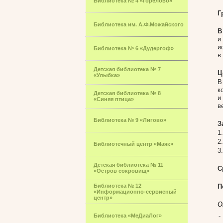
Библиотека № 4 «Горелово»
Г
Библиотека им. А.Ф.Можайского
В
и
и
Библиотека № 6 «Дудергоф»
в
Детская библиотека № 7
Ц
«Улыбка»
В
к
Детская библиотека № 8
и
«Синяя птица»
в
Библиотека № 9 «Лигово»
З
1
2
Библиотечный центр «Маяк»
3
Детская библиотека № 11
С
«Остров сокровищ»
Библиотека № 12
П
«Информационно-сервисный
центр»
О
Библиотека «МеДиаЛог»