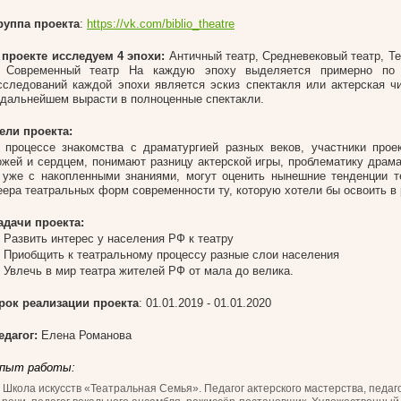
руппа проекта
:
https://vk.com/biblio_theatre
 проекте исследуем 4 эпохи:
Античный театр, Средневековый театр, Те
 Современный театр На каждую эпоху выделяется примерно по
сследований каждой эпохи является эскиз спектакля или актерская чи
 дальнейшем вырасти в полноценные спектакли.
ели проекта:
 процессе знакомства с драматургией разных веков, участники прое
ожей и сердцем, понимают разницу актерской игры, проблематику драма
 уже с накопленными знаниями, могут оценить нынешние тенденции т
еера театральных форм современности ту, которую хотели бы освоить в 
адачи проекта:
. Развить интерес у населения РФ к театру
. Приобщить к театральному процессу разные слои населения
. Увлечь в мир театра жителей РФ от мала до велика.
рок реализации проекта
: 01.01.2019 - 01.01.2020
едагог:
Елена Романова
пыт работы:
Школа искусств «Театральная Семья». Педагог актерского мастерства, педаго