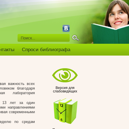
нтакты
Спроси библиографа
авая важность всех
ловеком благодаря
Версия для
слабовидящих
ная лаборатория
т 13 лет за один
ыми направлениями
нчивая современными
неделю по средам