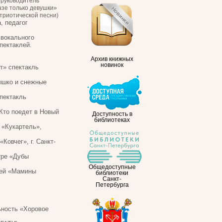
 руководитель
азе только девушки»
триотической песни)
, педагог
 вокального
пектаклей.
Архив книжных
новинок
т» спектакль
ышко и снежные
пектакль
Кто поедет в Новый
Доступность в
библиотеках
 «Кукартель»,
Ковчег», г. Санкт-
тре «Дубы
Общедоступные
тей «Мамины
библиотеки
Санкт-
Петербурга
ьность «Хоровое