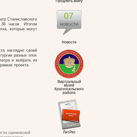
Продлить книгу
07
атр Станиславского
 36 часов.
Итогом
тка, которые могут
Новости
кта наглядно своей
тургии разных эпох
еатра и выбрать из
рамках проекта.
Виртуальный
музей
Красносельского
района
ЛитРес
г по
сценической