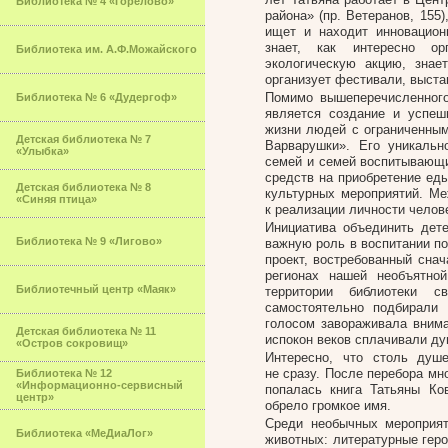
Библиотека № 4 «Горелово»
района» (пр. Ветеранов, 155
ищет и находит инновацион
знает, как интересно ор
Библиотека им. А.Ф.Можайского
экологическую акцию, знае
организует фестивали, выста
Помимо вышеперечисленного
Библиотека № 6 «Дудергоф»
является создание и успеш
жизни людей с ограниченным
Детская библиотека № 7
Варварушки». Его уникальн
«Улыбка»
семей и семей воспитывающи
средств на приобретение еды
Детская библиотека № 8
культурных мероприятий. Ме
«Синяя птица»
к реализации личности челов
Инициатива объединить дете
Библиотека № 9 «Лигово»
важную роль в воспитании п
проект, востребованный снач
регионах нашей необъятно
Библиотечный центр «Маяк»
территории библиотеки с
самостоятельно подбирали 
голосом завораживала внима
Детская библиотека № 11
испокон веков сплачивали ду
«Остров сокровищ»
Интересно, что столь душ
не сразу. После перебора мн
Библиотека № 12
«Информационно-сервисный
попалась книга Татьяны Ко
центр»
обрело громкое имя.
Среди необычных мероприя
Библиотека «МеДиаЛог»
животных: литературные геро