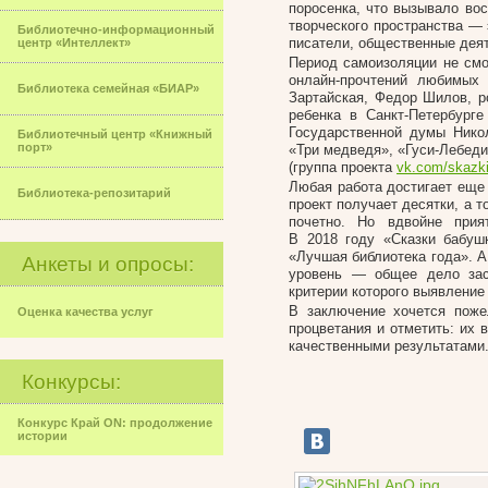
поросенка, что вызывало во
творческого пространства — 
Библиотечно-информационный
писатели, общественные дея
центр «Интеллект»
Период самоизоляции не смо
онлайн-прочтений любимых 
Библиотека семейная «БИАР»
Зартайская, Федор Шилов, р
ребенка в Санкт-Петербурге
Государственной думы Нико
Библиотечный центр «Книжный
порт»
«Три медведя», «Гуси-Лебеди
(группа проекта
vk.com/skazki
Любая работа достигает еще 
Библиотека-репозитарий
проект получает десятки, а т
почетно. Но вдвойне прия
В 2018 году «Сказки бабуш
«Лучшая библиотека года». А
Анкеты и опросы:
уровень — общее дело зас
критерии которого выявлени
В заключение хочется поже
Оценка качества услуг
процветания и отметить: их
качественными результатами
Конкурсы:
Конкурс Край ON: продолжение
истории