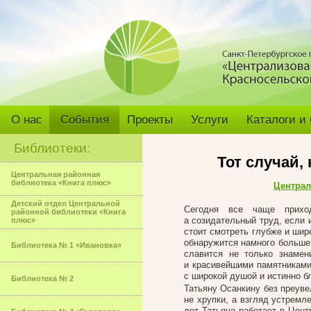
О нас
События
Проекты
Услуги
Каталоги и
Библиотеки:
Тот случай, 
Центральная районная
библиотека «Книга плюс»
Централ
Детский отдел Центральной
Сегодня все чаще прихо
районной библиотеки «Книга
а созидательный труд, если и
плюс»
стоит смотреть глубже и шире
обнаружится намного больше.
Библиотека № 1 «Ивановка»
славится не только знамен
и красивейшими памятниками
с широкой душой и истинно б
Библиотека № 2
Татьяну Осанкину без преуве
не хрупки, а взгляд устремл
лет Татьяна работает в Цен