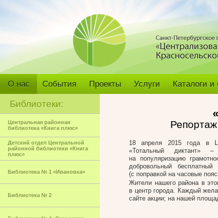
О нас
События
Проекты
Услуги
Каталоги и
Библиотеки:
Репортаж 
Центральная районная
библиотека «Книга плюс»
18 апреля 2015 года в Це
Детский отдел Центральной
районной библиотеки «Книга
«Тотальный диктант» – 
плюс»
на популяризацию грамотно
добровольный бесплатный
Библиотека № 1 «Ивановка»
(с поправкой на часовые пояс
Жители нашего района в это
в центр города. Каждый жел
Библиотека № 2
сайте акции; на нашей площа