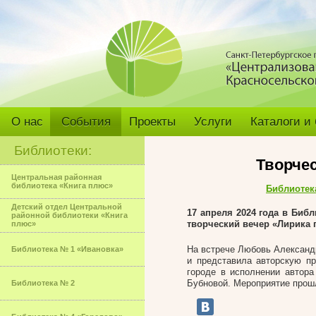
О нас
События
Проекты
Услуги
Каталоги и
Библиотеки:
Творчес
Центральная районная
библиотека «Книга плюс»
Библиотек
Детский отдел Центральной
17 апреля 2024 года в Би
районной библиотеки «Книга
творческий вечер «Лирика 
плюс»
На встрече Любовь Александр
Библиотека № 1 «Ивановка»
и представила авторскую пр
городе в исполнении автора
Бубновой. Мероприятие прош
Библиотека № 2