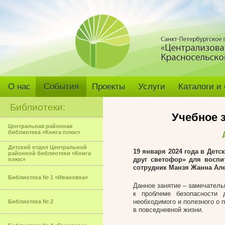
О нас
События
Проекты
Услуги
Каталоги и
Библиотеки:
Учебное 
Центральная районная
библиотека «Книга плюс»
Детский отдел Центральной
19 января 2024 года
в Детск
районной библиотеки «Книга
друг светофор» для восп
плюс»
сотрудник Манзя Жанна Ал
Библиотека № 1 «Ивановка»
Данное занятие – замечатель
к проблеме безопасности 
необходимого и полезного о 
Библиотека № 2
в повседневной жизни.