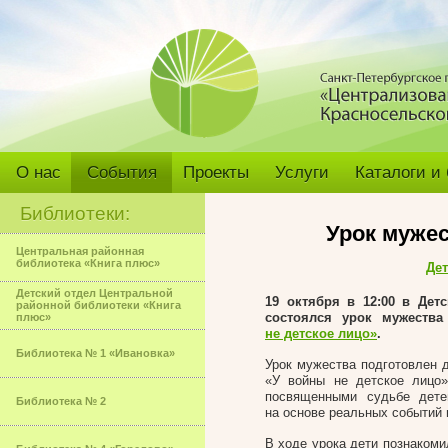
О нас
События
Проекты
Услуги
Каталоги и
Библиотеки:
Урок муже
Центральная районная
библиотека «Книга плюс»
Дет
Детский отдел Центральной
19 октября в 12:00 в Дет
районной библиотеки «Книга
состоялся урок мужеств
плюс»
не детское лицо»
.
Библиотека № 1 «Ивановка»
Урок мужества подготовлен д
«У войны не детское лицо»
посвященными судьбе дете
Библиотека № 2
на основе реальных событий 
В ходе урока дети познаком