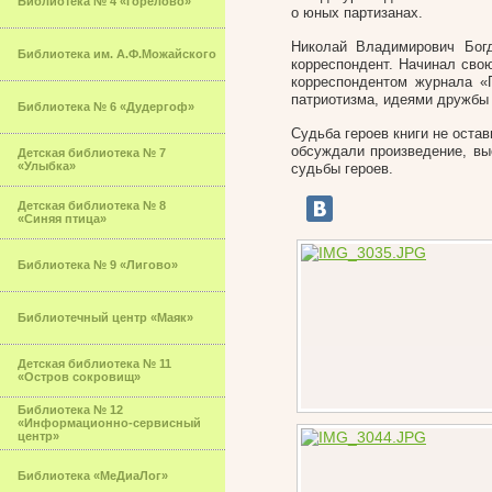
Библиотека № 4 «Горелово»
о юных партизанах.
Николай Владимирович Богд
Библиотека им. А.Ф.Можайского
корреспондент. Начинал сво
корреспондентом журнала «
патриотизма, идеями дружбы
Библиотека № 6 «Дудергоф»
Судьба героев книги не ост
обсуждали произведение, вы
Детская библиотека № 7
«Улыбка»
судьбы героев.
Детская библиотека № 8
«Синяя птица»
Библиотека № 9 «Лигово»
Библиотечный центр «Маяк»
Детская библиотека № 11
«Остров сокровищ»
Библиотека № 12
«Информационно-сервисный
центр»
Библиотека «МеДиаЛог»