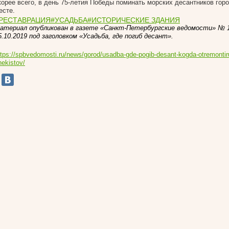
корее всего, в день 75-летия Победы поминать морских десантников гор
есте.
РЕСТАВРАЦИЯ
#УСАДЬБА
#ИСТОРИЧЕСКИЕ ЗДАНИЯ
атериал опубликован в газете «Санкт-Петербургские ведомости» № 1
5.10.2019 под заголовком «Усадьба, где погиб десант».
ttps://spbvedomosti.ru/news/gorod/usadba-gde-pogib-desant-kogda-otremontir
hekistov/