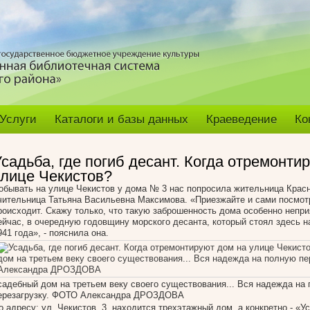
Услуги
Каталоги и базы данных
Краеведение
Ко
садьба, где погиб десант. Когда отремонти
улице Чекистов?
обывать на улице Чекистов у дома № 3 нас попросила жительница Крас
чительница Татьяна Васильевна Максимова. «Приезжайте и сами посмотр
роисходит. Скажу только, что такую заброшенность дома особенно непри
ейчас, в очередную годовщину морского десанта, который стоял здесь н
941 года», - пояснила она.
садебный дом на третьем веку своего существования... Вся надежда на
ерезагрузку. ФОТО Александра ДРОЗДОВА
о адресу: ул. Чекистов, 3, находится трехэтажный дом, а конкретно - «Ус