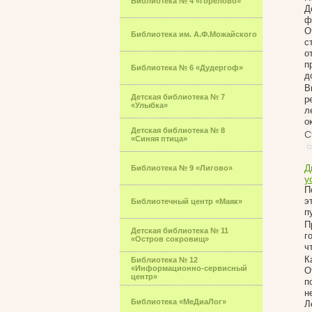
Библиотека № 4 «Горелово»
Д
ф
О
Библиотека им. А.Ф.Можайского
с
о
п
Библиотека № 6 «Дудергоф»
д
В
Детская библиотека № 7
р
«Улыбка»
л
о
Детская библиотека № 8
С
«Синяя птица»
Д
Библиотека № 9 «Лигово»
у
П
э
Библиотечный центр «Маяк»
п
П
Детская библиотека № 11
г
«Остров сокровищ»
ч
К
Библиотека № 12
«Информационно-сервисный
О
центр»
п
н
Библиотека «МеДиаЛог»
Л