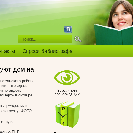
нтакты
Спроси библиографа
руют дом на
носельского района
ите, что здесь
ятно видеть
Версия для
слабовидящих
асмерть в октябре
 полную
адьба П. Г.