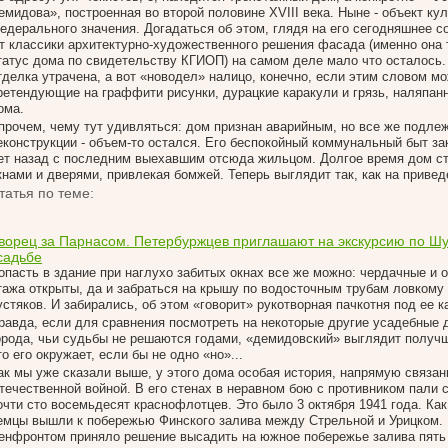
емидова», построенная во второй половине XVIII века. Ныне - объект ку
едерального значения. Догадаться об этом, глядя на его сегодняшнее со
т классики архитектурно-художественного решения фасада (именно она 
татус дома по свидетельству КГИОП) на самом деле мало что осталось
тделка утрачена, а вот «новодел» налицо, конечно, если этим словом м
ретендующие на граффити рисунки, дурацкие каракули и грязь, наляпан
ома.
прочем, чему тут удивляться: дом признан аварийным, но все же подле
еконструкции - объем-то остался. Его беспокойный коммунальный быт за
ет назад с последним выехавшим отсюда жильцом. Долгое время дом с
кнами и дверями, привлекая бомжей. Теперь выглядит так, как на приве
татья по теме:
ворец за Парнасом. Петербуржцев приглашают на экскурсию по Ш
садьбе
опасть в здание при наглухо забитых окнах все же можно: чердачные и о
тажа открыты, да и забраться на крышу по водосточным трубам ловкому
устяков. И забирались, об этом «говорит» рукотворная пачкотня под ее к
равда, если для сравнения посмотреть на некоторые другие усадебные 
орода, чьи судьбы не решаются годами, «демидовский» выглядит получше
то его окружает, если бы не одно «но»...
ак мы уже сказали выше, у этого дома особая история, напрямую связан
течественной войной. В его стенах в неравном бою с противником пали
очти сто восемьдесят краснофлотцев. Это было 3 октября 1941 года. Как 
емцы вышли к побережью Финского залива между Стрельной и Урицком.
енфронтом приняло решение высадить на южное побережье залива пять