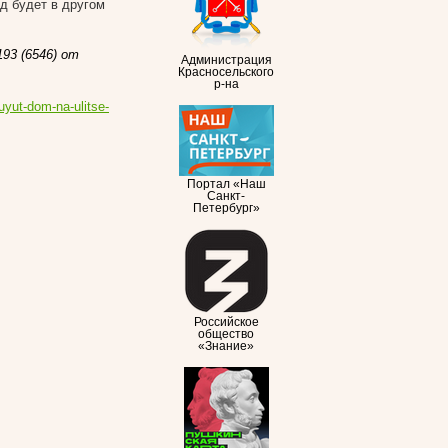
од будет в другом
93 (6546) от
Администрация
Красносельского
р-на
uyut-dom-na-ulitse-
Портал «Наш
Санкт-
Петербург»
Российское
общество
«Знание»