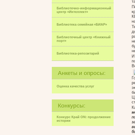
т
П
Библиотечно-информационный
к
центр «Интеллект»
К
н
Библиотека семейная «БИАР»
Т
д
р
Библиотечный центр «Книжный
порт»
н
б
н
Библиотека-репозитарий
И
п
В
Анкеты и опросы:
Г
р
Оценка качества услуг
э
б
Ц
с
Конкурсы:
К
м
п
Конкурс Край ON: продолжение
истории
з
в
б