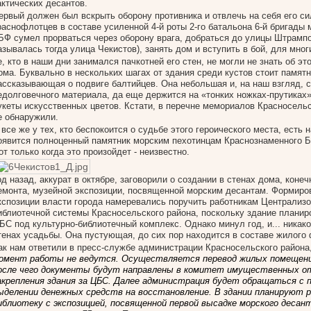
актических десантов.
ервый должен был вскрыть оборону противника и отвлечь на себя его си
раснофлотцев в составе усиленной 4-й роты 2-го батальона 6-й бригады
БФ сумел прорваться через оборону врага, добраться до улицы Штрампо
азывалась тогда улица Чекистов), занять дом и вступить в бой, для мног
е, кто в наши дни занимался пачкотней его стен, не могли не знать об эт
ома. Буквально в нескольких шагах от здания среди кустов стоит памятн
ассказывающая о подвиге балтийцев. Она небольшая и, на наш взгляд, 
едолговечного материала, да еще держится на «тонких ножках-прутиках»
укеты искусственных цветов. Кстати, в перечне мемориалов Красносельс
е обнаружили.
 все же у тех, кто беспокоится о судьбе этого героического места, есть 
оявится полноценный памятник морским пехотинцам Краснознаменного Б
от только когда это произойдет - неизвестно.
од назад, аккурат в октябре, заговорили о создании в стенах дома, конеч
емонта, музейной экспозиции, посвященной морским десантам. Формиро
кспозиции власти города намеревались поручить работникам Централиз
иблиотечной системы Красносельского района, поскольку здание планир
БС под культурно-библиотечный комплекс. Однако минул год, и... никако
тенах усадьбы. Она пустующая, до сих пор находится в составе жилого 
ак нам ответили в пресс-службе администрации Красносельского района
омент работы не ведутся. Осуществляется перевод жилых помещени
осле чего документы будут направлены в комитет имущественных о
акрепления здания за ЦБС. Далее администрация будет обращаться с п
ыделении денежных средств на восстановление. В здании планируют
иблиотеку с экспозицией, посвященной первой высадке морского десант