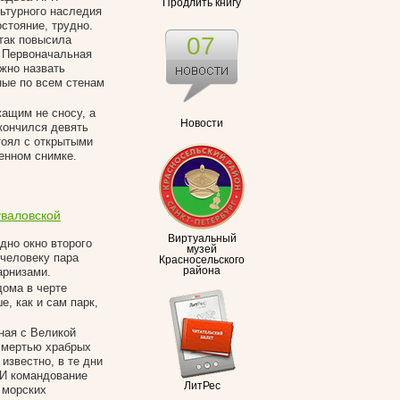
Продлить книгу
льтурного наследия
стояние, трудно.
07
так повысила
. Первоначальная
ожно назвать
ные по всем стенам
жащим не сносу, а
Новости
кончился девять
тоял с открытыми
денном снимке.
уваловской
Виртуальный
дно окно второго
музей
 человеку пара
Красносельского
арнизами.
района
дома в черте
, как и сам парк,
ная с Великой
 смертью храбрых
известно, в те дни
 И командование
ЛитРес
 морских