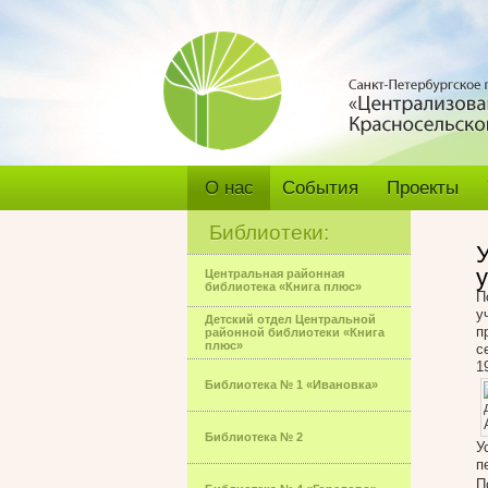
О нас
События
Проекты
Библиотеки:
У
Центральная районная
библиотека «Книга плюс»
П
у
Детский отдел Центральной
п
районной библиотеки «Книга
плюс»
с
1
Библиотека № 1 «Ивановка»
Библиотека № 2
У
п
П