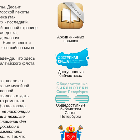
лы. Десант
 морской пехоты
вка (так
их - последний.
ой военной странице
ая доска,
сделана из
Архив книжных
новинок
. Рядом венок и
кого района мы ее
надежда, что здесь
алтийского флота.
Доступность в
библиотеках
но, после его
вание музейной
ованной
овалось отдать
го ремонта в
фонда города.
Общедоступные
библиотеки
,
«в настоящий
Санкт-
й в нежилые,
Петербурга
тношений для
росьбой о
 разместить
а...
». Так что,