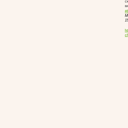
с
м
#
М
1
h
c