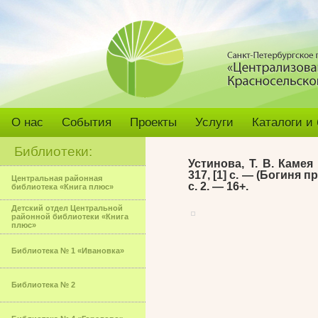
О нас
События
Проекты
Услуги
Каталоги и
Библиотеки:
Устинова, Т. В. Камея
317, [1] с. — (Богиня п
Центральная районная
с. 2. — 16+.
библиотека «Книга плюс»
Детский отдел Центральной
районной библиотеки «Книга
плюс»
Библиотека № 1 «Ивановка»
Библиотека № 2