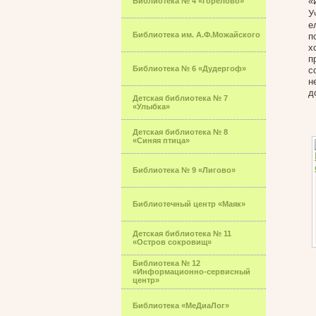
«
Библиотека № 4 «Горелово»
У
е
Библиотека им. А.Ф.Можайского
п
х
п
Библиотека № 6 «Дудергоф»
с
н
д
Детская библиотека № 7
«Улыбка»
Детская библиотека № 8
«Синяя птица»
Библиотека № 9 «Лигово»
Библиотечный центр «Маяк»
Детская библиотека № 11
«Остров сокровищ»
Библиотека № 12
«Информационно-сервисный
центр»
Библиотека «МеДиаЛог»