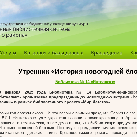
Услуги
Каталоги и базы данных
Краеведение
Ко
Утренник «История новогодней ёл
Библиотека № 14 «Интеллект»
9 декабря 2025 года Библиотека № 14 Библиотечно-инфор
Интеллект» организовал предпраздничную новогоднюю встречу «И
лочки» в рамках библиотечного проекта «Мир Детства».
овый год совсем скоро... И это всеми любимый праздник. Особенно его
 БИЦ «Интеллект» уже украшена главная ёлочка-красавица в Арт-хо
крашена, а тематически, а все дело в том, что библиотекари придумал
Историю новогодней ёлочки». Поэтому в преддверии зимних праздников
оспитанников детских садов Красносельского района проходит пр