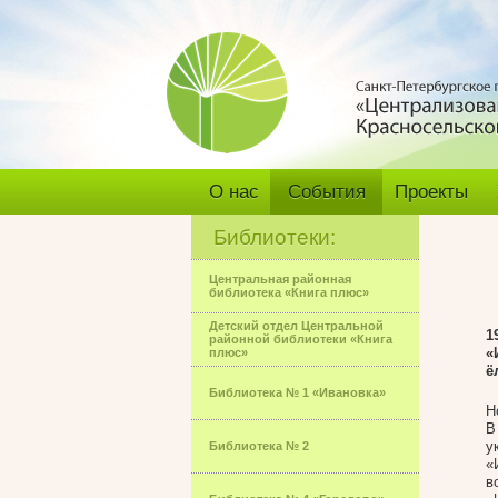
О нас
События
Проекты
Библиотеки:
Центральная районная
библиотека «Книга плюс»
Детский отдел Центральной
1
районной библиотеки «Книга
«
плюс»
ё
Библиотека № 1 «Ивановка»
Н
В
у
Библиотека № 2
«
в