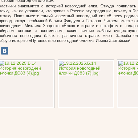
История новогодней ёлочки».
частники знакомятся с историей новогодней елки. Откуда появилась
лочку, как ее украшали, кто привез в Россию эту традицию, почему в Ге
отолку. Поют вместе самый известный новогодний хит «В лесу родила
оровод вокруг необычной ёлочки Финдуса и Петсона. Читаем вместе от
роизведения Михаила Зощенко «Ёлка» и играем в эстафету с подаро
обираем снежки и вспоминаем, какие зимние забавы существуют
еобычных новогодних ёлках в различных странах мира. Зажжём ё
обрую историю «Путешествие новогодней ёлочки» Ирины Зартайской.