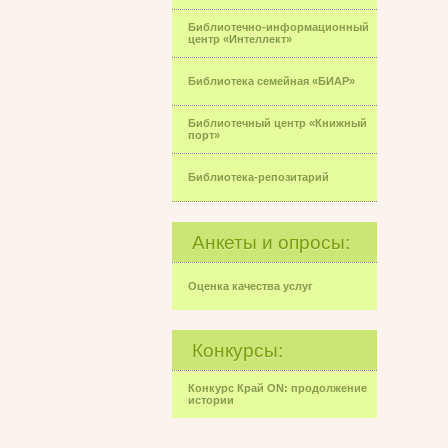
Библиотечно-информационный
центр «Интеллект»
Библиотека семейная «БИАР»
Библиотечный центр «Книжный
порт»
Библиотека-репозитарий
Анкеты и опросы:
Оценка качества услуг
Конкурсы:
Конкурс Край ON: продолжение
истории