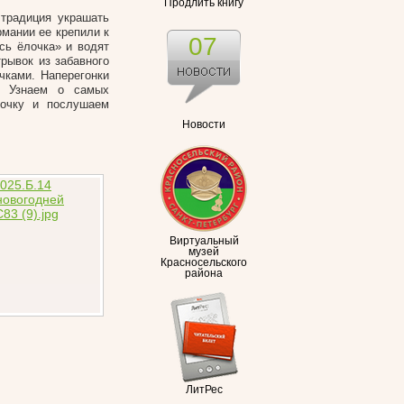
Продлить книгу
 традиция украшать
рмании ее крепили к
07
сь ёлочка» и водят
рывок из забавного
чками. Наперегонки
. Узнаем о самых
лочку и послушаем
Новости
Виртуальный
музей
Красносельского
района
ЛитРес