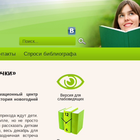
нтакты
Спроси библиографа
очки»
мационный центр
Версия для
стория новогодней
слабовидящих
 прихода ждут дети.
лле, но не просто
и рассказать деткам
, весь декабрь для
аздничная встреча