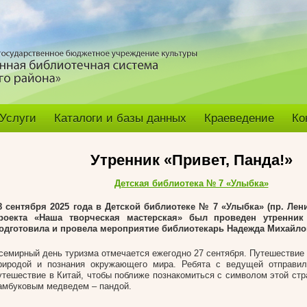
Услуги
Каталоги и базы данных
Краеведение
Ко
Утренник «Привет, Панда!»
Детская библиотека № 7 «Улыбка»
8 сентября 2025 года в Детской библиотеке № 7 «Улыбка» (пр. Лени
роекта «Наша творческая мастерская» был проведен утренник 
одготовила и провела мероприятие библиотекарь Надежда Михайло
семирный день туризма отмечается ежегодно 27 сентября. Путешествие 
риродой и познания окружающего мира. Ребята с ведущей отправил
утешествие в Китай, чтобы поближе познакомиться с символом этой ст
амбуковым медведем – пандой.