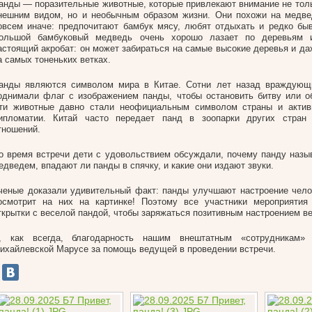
анды — поразительные животные, которые привлекают внимание не тол
нешним видом, но и необычным образом жизни. Они похожи на медве
овсем иначе: предпочитают бамбук мясу, любят отдыхать и редко бы
ольшой бамбуковый медведь очень хорошо лазает по деревьям и
астоящий акробат: он может забираться на самые высокие деревья и да
а самых тоненьких ветках.
анды являются символом мира в Китае. Сотни лет назад враждующ
однимали флаг с изображением панды, чтобы остановить битву или о
ти животные давно стали неофициальным символом страны и актив
ипломатии. Китай часто передает панд в зоопарки других стран
тношений.
о время встречи дети с удовольствием обсуждали, почему панду наз
едведем, впадают ли панды в спячку, и какие они издают звуки.
ченые доказали удивительный факт: панды улучшают настроение чело
осмотрит на них на картинке! Поэтому все участники мероприятия
ткрытки с веселой пандой, чтобы заряжаться позитивным настроением ве
, как всегда, благодарность нашим внештатным «сотрудникам»
ихайлевской Марусе за помощь ведущей в проведении встречи.