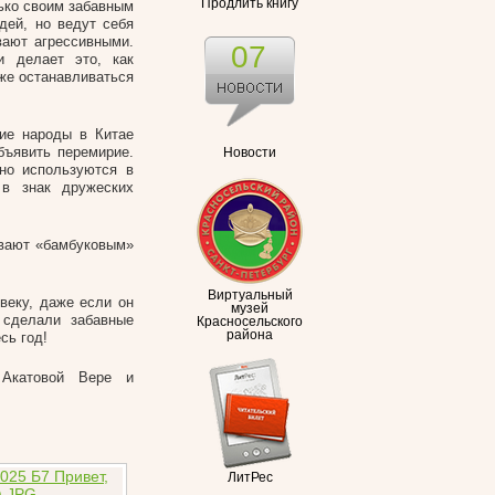
Продлить книгу
ько своим забавным
дей, но ведут себя
вают агрессивными.
07
 делает это, как
же останавливаться
ие народы в Китае
бъявить перемирие.
Новости
но используются в
 в знак дружеских
ывают «бамбуковым»
Виртуальный
веку, даже если он
музей
 сделали забавные
Красносельского
района
сь год!
 Акатовой Вере и
ЛитРес