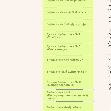
Библиотека № 4 «Горелово»
П
в
с
Библиотека им. А.Ф.Можайского
Б
н
н
Библиотека № 6 «Дудергоф»
П
п
Детская библиотека № 7
«Улыбка»
Э
д
о
Детская библиотека № 8
«Синяя птица»
В
м
Библиотека № 9 «Лигово»
У
п
Библиотечный центр «Маяк»
о
Детская библиотека № 11
И
«Остров сокровищ»
М
Библиотека № 12
«Информационно-сервисный
центр»
Библиотека «МеДиаЛог»