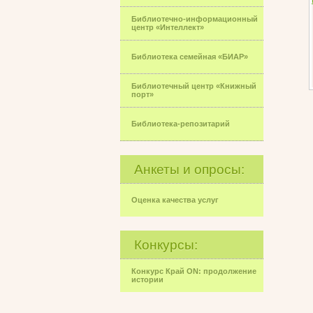
Библиотечно-информационный
центр «Интеллект»
Библиотека семейная «БИАР»
Библиотечный центр «Книжный
порт»
Библиотека-репозитарий
Анкеты и опросы:
Оценка качества услуг
Конкурсы:
Конкурс Край ON: продолжение
истории