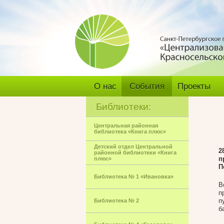
О нас
События
Проекты
Библиотеки:
Центральная районная
библиотека «Книга плюс»
Детский отдел Центральной
2
районной библиотеки «Книга
п
плюс»
П
Библиотека № 1 «Ивановка»
В
п
п
Библиотека № 2
б