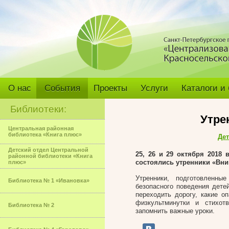
О нас
События
Проекты
Услуги
Каталоги и
Библиотеки:
Утре
Центральная районная
библиотека «Книга плюс»
Дет
Детский отдел Центральной
25, 26 и 29 октября 2018 
районной библиотеки «Книга
состоялись утренники «Вни
плюс»
Утренники, подготовленн
Библиотека № 1 «Ивановка»
безопасного поведения дете
переходить дорогу, какие о
физкультминутки и стихот
Библиотека № 2
запомнить важные уроки.