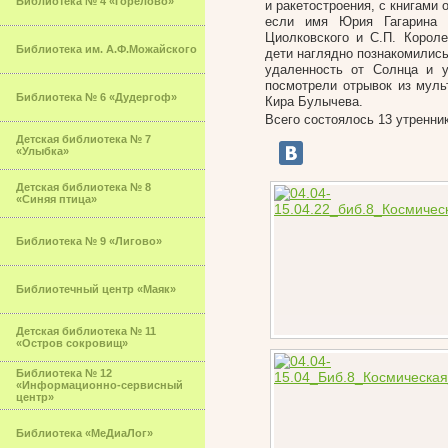
Библиотека № 4 «Горелово»
и ракетостроения, с книгами 
если имя Юрия Гагарина 
Циолковского и С.П. Корол
Библиотека им. А.Ф.Можайского
дети наглядно познакомились
удаленность от Солнца и 
посмотрели отрывок из муль
Библиотека № 6 «Дудергоф»
Кира Булычева.
Всего состоялось 13 утренни
Детская библиотека № 7
«Улыбка»
Детская библиотека № 8
«Синяя птица»
Библиотека № 9 «Лигово»
Библиотечный центр «Маяк»
Детская библиотека № 11
«Остров сокровищ»
Библиотека № 12
«Информационно-сервисный
центр»
Библиотека «МеДиаЛог»