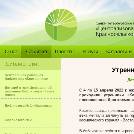
О нас
События
Проекты
Услуги
Каталоги и
Библиотеки:
Утренн
Центральная районная
библиотека «Книга плюс»
Дет
Детский отдел Центральной
С 4 по 15 апреля 2022 г. е
районной библиотеки «Книга
проходили утренники «К
плюс»
посвященные Дню космона
Библиотека № 1 «Ивановка»
Космос всегда привлекает с
века мечтали заглянуть за го
космического корабля «Восто
Библиотека № 2
В библиотеке ребята в игров