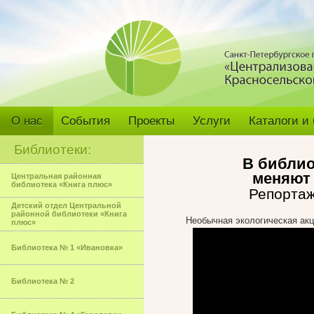
О нас
События
Проекты
Услуги
Каталоги и
Библиотеки:
В библио
меняют 
Центральная районная
библиотека «Книга плюс»
Репортаж
Детский отдел Центральной
районной библиотеки «Книга
Необычная экологическая акц
плюс»
Библиотека № 1 «Ивановка»
Библиотека № 2