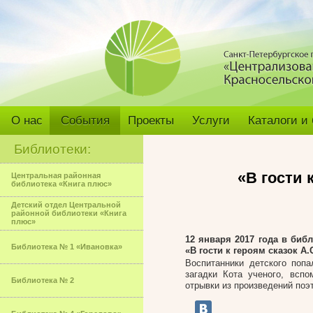
О нас
События
Проекты
Услуги
Каталоги и
Библиотеки:
«В гости 
Центральная районная
библиотека «Книга плюс»
Детский отдел Центральной
районной библиотеки «Книга
плюс»
12 января 2017 года в биб
Библиотека № 1 «Ивановка»
«В гости к героям сказок А.
Воспитанники детского попа
загадки Кота ученого, всп
Библиотека № 2
отрывки из произведений поэт