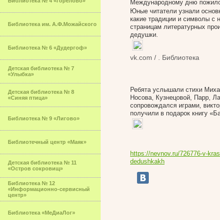
Библиотека № 4 «Горелово»
Международному дню пожило
Юные читатели узнали основн
какие традиции и символы с 
Библиотека им. А.Ф.Можайского
страницам литературных про
дедушки.
Библиотека № 6 «Дудергоф»
vk.com / . Библиотека
Детская библиотека № 7
«Улыбка»
Ребята услышали стихи Михал
Детская библиотека № 8
Носова, Кузнецовой, Парр, Л
«Синяя птица»
сопровождался играми, викто
получили в подарок книгу «Б
Библиотека № 9 «Лигово»
Библиотечный центр «Маяк»
https://nevnov.ru/726776-v-kras
dedushkakh
Детская библиотека № 11
«Остров сокровищ»
Библиотека № 12
«Информационно-сервисный
центр»
Библиотека «МеДиаЛог»