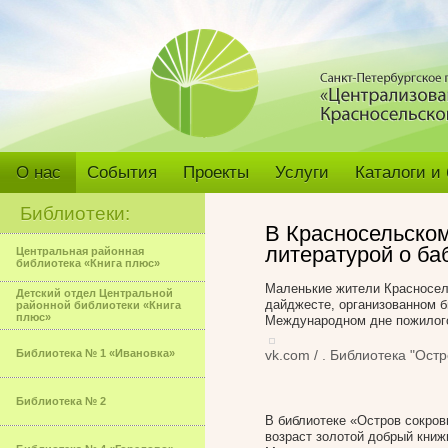
О нас
События
Проекты
Услуги
Каталоги и
Библиотеки:
В Красносельском
литературой о ба
Центральная районная
библиотека «Книга плюс»
Маленькие жители Красносел
Детский отдел Центральной
дайджесте, организованном б
районной библиотеки «Книга
плюс»
Международном дне пожилого
Библиотека № 1 «Ивановка»
vk.com / . Библиотека "Ост
Библиотека № 2
В библиотеке «Остров сокро
возраст золотой добрый книж