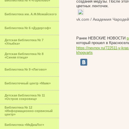
Библиотека № 4 «Горелово»
создания медузы. После этог
цветных ленточек.
Библиотека им. А.Ф.Можайского
vk.com / Академия Чародей
Библиотека № 6 «Дудергоф»
Ранее НЕВСКИЕ НОВОСТИ
р
Детская библиотека № 7
который прошел в Красносел
«Улыбка»
https://nevnov.ru/722511-v-kra
khogvarts
Детская библиотека № 8
«Синяя птица»
Библиотека № 9 «Лигово»
Библиотечный центр «Маяк»
Детская библиотека № 11
«Остров сокровищ»
Библиотека № 12
«Информационно-сервисный
центр»
Библиотека «МеДиаЛог»