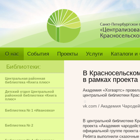
О нас
События
Проекты
Услуги
Каталоги и
Библиотеки:
В Красносельском
в рамках проекта
Центральная районная
библиотека «Книга плюс»
Академия «Хогвартс» провел
Детский отдел Центральной
центральной библиотеки Крас
районной библиотеки «Книга
плюс»
vk.com / Академия Чародей
Библиотека № 1 «Ивановка»
В центральной библиотеке К
Библиотека № 2
проекта «Академия чародейст
официальной группе проекта 
Ребята выполнили сказочные