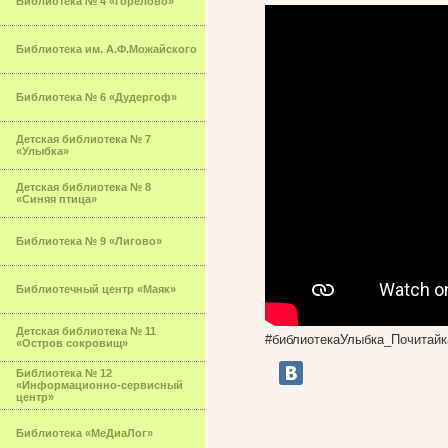
Библиотека № 4 «Горелово»
Библиотека им. А.Ф.Можайского
Библиотека № 6 «Дудергоф»
Детская библиотека № 7
«Улыбка»
Детская библиотека № 8
«Синяя птица»
Библиотека № 9 «Лигово»
Библиотечный центр «Маяк»
Детская библиотека № 11
#библиотекаУлыбка_Почитайк
«Остров сокровищ»
Библиотека № 12
«Информационно-сервисный
центр»
Библиотека «МеДиаЛог»