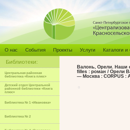
О нас
События
Проекты
Услуги
Каталоги и
Библиотеки:
Валонь, Орели. Наши о
filles : роман / Орел
Центральная районная
— Москва : CORPUS : АСТ
библиотека «Книга плюс»
Детский отдел Центральной
районной библиотеки «Книга
плюс»
Библиотека № 1 «Ивановка»
Библиотека № 2