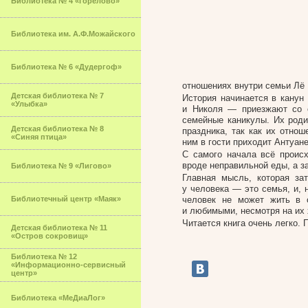
Библиотека № 4 «Горелово»
Библиотека им. А.Ф.Можайского
Библиотека № 6 «Дудергоф»
отношениях внутри семьи Лё 
Детская библиотека № 7
История начинается в канун
«Улыбка»
и Николя — приезжают со 
семейные каникулы. Их роди
Детская библиотека № 8
праздника, так как их отно
«Синяя птица»
ним в гости приходит Антуане
С самого начала всё происх
вроде неправильной еды, а з
Библиотека № 9 «Лигово»
Главная мысль, которая за
у человека — это семья, и, 
Библиотечный центр «Маяк»
человек не может жить в 
и любимыми, несмотря на их 
Читается книга очень легко.
Детская библиотека № 11
«Остров сокровищ»
Библиотека № 12
«Информационно-сервисный
центр»
Библиотека «МеДиаЛог»