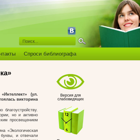
нтакты
Спроси библиографа
ка»
«Интеллект» (ул.
Версия для
стоялась викторина
слабовидящих
о благоустройству.
ории, но и активно
еским просвещением
ина «Экологическая
буквы, и отвечали