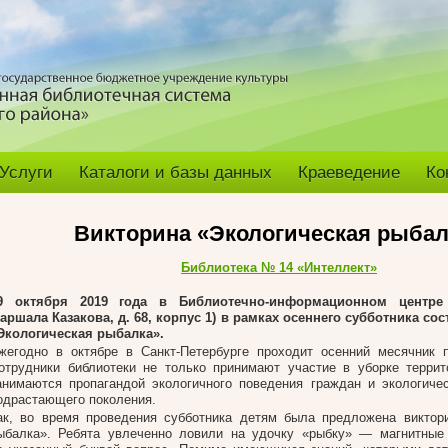
Услуги
Каталоги и базы данных
Краеведение
Ко
Викторина «Экологическая рыбал
Библиотека № 14 «Интеллект»
9 октября
2019 года в Библиотечно-информационном центре 
аршала Казакова, д. 68, корпус 1) в рамках осеннего субботника со
Экологическая рыбалка».
жегодно в октябре в Санкт-Петербурге проходит осенний месячник п
отрудники библиотеки не только принимают участие в уборке террит
анимаются пропагандой экологичного поведения граждан и экологич
одрастающего поколения.
ак, во время проведения субботника детям была предложена виктор
ыбалка». Ребята увлеченно ловили на удочку «рыбку» — магнитные 