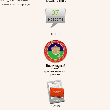
ти с удовольствием
Продлить книгу
 экологии природы
07
Новости
Виртуальный
музей
Красносельского
района
ЛитРес