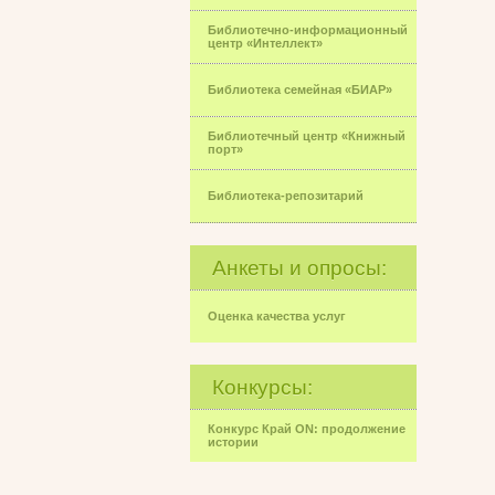
Библиотечно-информационный
центр «Интеллект»
Библиотека семейная «БИАР»
Библиотечный центр «Книжный
порт»
Библиотека-репозитарий
Анкеты и опросы:
Оценка качества услуг
Конкурсы:
Конкурс Край ON: продолжение
истории