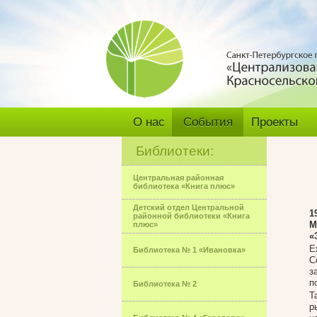
О нас
События
Проекты
Библиотеки:
Центральная районная
библиотека «Книга плюс»
Детский отдел Центральной
1
районной библиотеки «Книга
М
плюс»
«
Е
Библиотека № 1 «Ивановка»
С
з
п
Библиотека № 2
Т
р