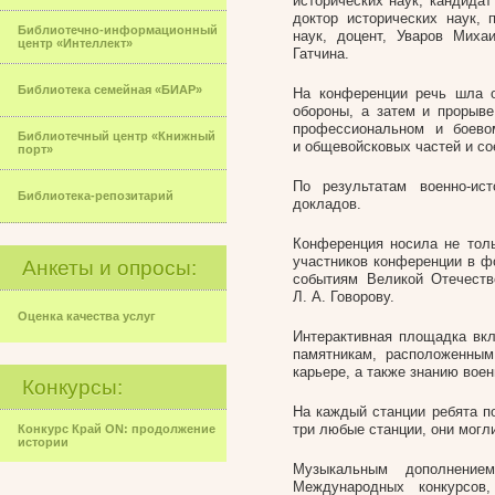
исторических наук, кандида
доктор исторических наук,
Библиотечно-информационный
наук, доцент, Уваров Миха
центр «Интеллект»
Гатчина.
Библиотека семейная «БИАР»
На конференции речь шла 
обороны, а затем и прорыве
профессиональном и боево
Библиотечный центр «Книжный
и общевойсковых частей и со
порт»
По результатам
военно-ист
Библиотека-репозитарий
докладов.
Конференция носила не толь
участников конференции в фо
Анкеты и опросы:
событиям Великой Отечеств
Л. А. Говорову
.
Оценка качества услуг
Интерактивная площадка вкл
памятникам, расположенным
карьере, а также знанию вое
Конкурсы:
На каждый станции ребята п
три любые станции, они могли
Конкурс Край ON: продолжение
истории
Музыкальным дополнением
Международных конкурсов