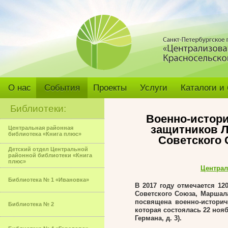
О нас
События
Проекты
Услуги
Каталоги и
Библиотеки:
Военно-истор
защитников Л
Центральная районная
библиотека «Книга плюс»
Советского
Детский отдел Центральной
районной библиотеки «Книга
плюс»
Централ
Библиотека № 1 «Ивановка»
В 2017 году отмечается 1
Советского Союза, Маршал
посвящена
военно-историч
Библиотека № 2
которая состоялась 22 ноя
Германа, д. 3).