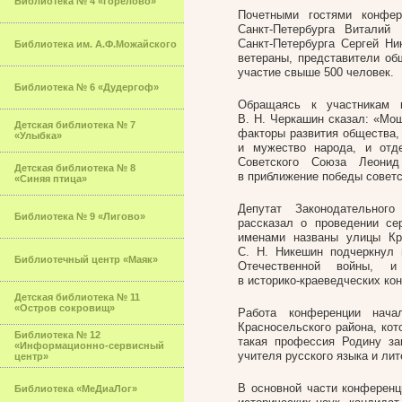
Библиотека № 4 «Горелово»
Почетными гостями конфер
Санкт-Петербурга
Виталий Н
Санкт-Петербурга
Сергей Ник
Библиотека им. А.Ф.Можайского
ветераны, представители об
участие свыше 500 человек.
Библиотека № 6 «Дудергоф»
Обращаясь к участникам к
В. Н. Черкашин
сказал: «Мощ
Детская библиотека № 7
факторы развития общества,
«Улыбка»
и мужество народа, и отд
Советского Союза Леонид
Детская библиотека № 8
в приближение победы совет
«Синяя птица»
Депутат Законодательног
Библиотека № 9 «Лигово»
рассказал о проведении се
именами названы улицы Кр
С. Н. Никешин
подчеркнул в
Библиотечный центр «Маяк»
Отечественной войны, и
в
историко-краеведческих
кон
Детская библиотека № 11
«Остров сокровищ»
Работа конференции нач
Красносельского района, ко
Библиотека № 12
такая профессия Родину з
«Информационно-сервисный
учителя русского языка и ли
центр»
В основной части конференц
Библиотека «МеДиаЛог»