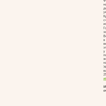
Ф
н
д
у
К
с
и
Г
з
В
в
в
э
у
п
ж
н
У
в
2
#
М
о