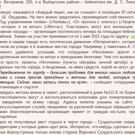
р. Ветеранов, 155, и в Выборгском районе – библиотека им. Д. С. Лиха
2.
онкурс называется «Каждый пишет, как он слышит» и посвящен 97-лет
. Ш. Окуджавы. На него можно предложить произведения собственного 
Под управлением любви» («Любовь»), «От пролога к эпилогу» («Творчес
 которых я не витал» («Мечта»). Участвовать могут все желающие,
лавная награда — организация поэтического вечера на площадке библи
айонов. Заявки на участие принимаются по 1 мая 2021 года по адресу:
o
акже в нашем городе есть поэтическое движение «Питерчитает», которо
тихов на улицах и в знаковых местах города. Например, у памятника А. 
емного удивился, услышав, что сотрудники «Ночлежки» просят 
одопечным жетонами на метро и проездными билетами. Чем это вызвано
се просто: проекты «Ночлежки» (пункты обогрева, ночной автобус и 
 разных частях города, и бездомные, не имея средств, порой не могут до
Передвижение по городу – большая проблема для многих наших подо
нова и снова просим проездные и жетоны для людей, которые п
омощью. Сейчас наши запасы почти на нуле»
, – сообщают сотрудники
рганизации в соцсети.
ередать жетоны можно в приют, расположенный в доме №112 Б по Борово
лаготворители могут и воспользоваться копилками для пожертвован
 заведениях по всему городу. Адреса копилок указаны на сайте
онсультационную службу ежедневно за различной помощью обращаются
акже благотворительная организация примет от граждан костыли, тр
ездомных.
дно из популярных мест отдыха в черте города – Суздальские озера,
ерритории у которых давно идет речь. Интересно, что-нибудь сделано к 
ока благоустроена только южная сторона Верхнего Суздальского озер