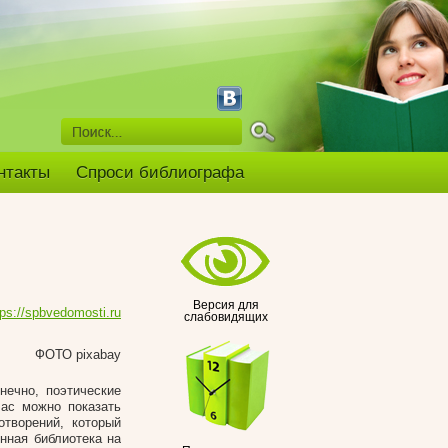
нтакты
Спроси библиографа
Версия для
tps://spbvedomosti.ru
слабовидящих
ФОТО pixabay
нечно, поэтические
час можно показать
отворений, который
нная библиотека на