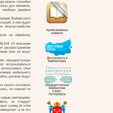
где можно спокойно
зоны для пикников,
и хвойные деревья
трация Выборгского
льшой, и она будет
е благоустройство
Архив книжных
новинок
асие на обработку
З №519 «О внесении
ет распространение
твию (они не могут
Доступность в
ание общедоступных
библиотеках
ет использоваться
 использовать свое
номере мобильного
 сайты должны будут
з своего почтового
Общедоступные
библиотеки
знать, не ложная ли
Санкт-
Петербурга
 новым квитанциям,
вать, их следует
льшую сумму (в этом
помещения, а не его