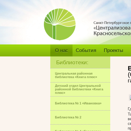
О нас
События
Проекты
Библиотеки:
Центральная районная
библиотека «Книга плюс»
г
Детский отдел Центральной
районной библиотеки «Книга
плюс»
Библиотека № 1 «Ивановка»
Г
Т
Библиотека № 2
в
с
п