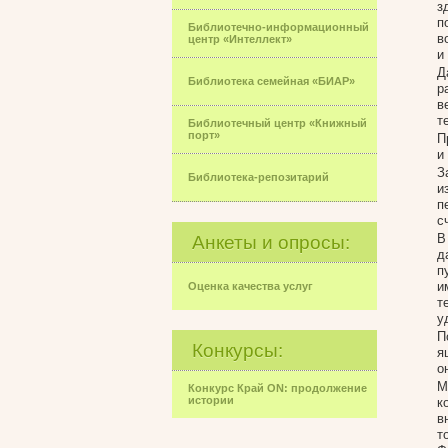
з
п
Библиотечно-информационный
в
центр «Интеллект»
и
Д
Библиотека семейная «БИАР»
р
в
т
Библиотечный центр «Книжный
порт»
П
и
З
Библиотека-репозитарий
и
п
с
В
Анкеты и опросы:
д
п
и
Оценка качества услуг
т
у
П
Конкурсы:
я
о
М
Конкурс Край ON: продолжение
истории
к
в
т