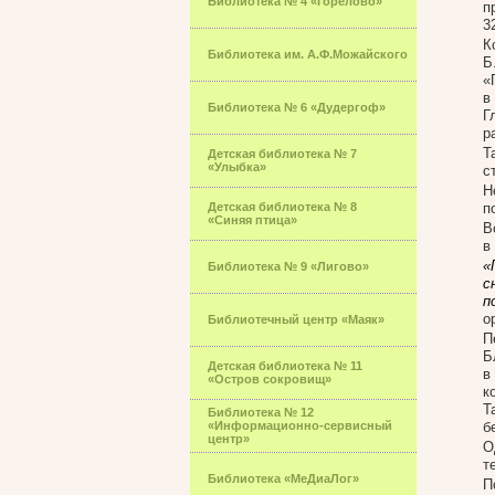
Библиотека № 4 «Горелово»
п
3
К
Библиотека им. А.Ф.Можайского
Б
«
в
Библиотека № 6 «Дудергоф»
Г
р
Т
Детская библиотека № 7
«Улыбка»
с
Н
Детская библиотека № 8
п
«Синяя птица»
В
в
«
Библиотека № 9 «Лигово»
с
п
о
Библиотечный центр «Маяк»
П
Б
Детская библиотека № 11
в
«Остров сокровищ»
к
Т
Библиотека № 12
«Информационно-сервисный
б
центр»
О
т
Библиотека «МеДиаЛог»
П