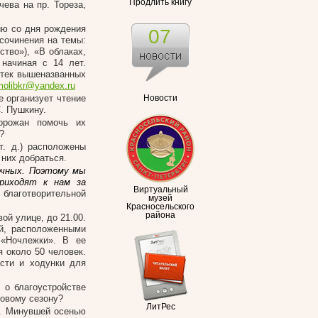
Продлить книгу
чева на пр. Тореза,
ию со дня рождения
07
сочинения на темы:
тво»), «В облаках,
 начиная с 14 лет.
отек вышеназванных
molibkr@yandex.ru
е организует чтение
Новости
С. Пушкину.
горожан помочь их
?
т. д.) расположены
 них добраться.
печных. Поэтому мы
риходят к нам за
Виртуальный
 благотворительной
музей
Красносельского
района
й улице, до 21.00.
ий, расположенными
 «Ночлежки». В ее
 около 50 человек.
ости и ходунки для
 о благоустройстве
новому сезону?
ЛитРес
а. Минувшей осенью