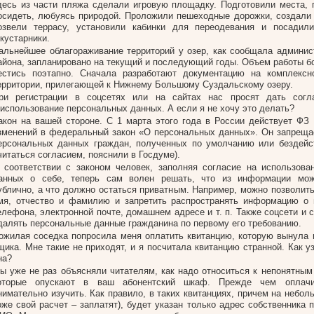
десь из части пляжа сделали игровую площадку. Подготовили места, 
осидеть, любуясь природой. Проложили пешеходные дорожки, создали 
озвели террасу, установили кабинки для переодевания и посадил
 кустарники.
альнейшее облагораживание территорий у озер, как сообщала админис
айона, запланировано на текущий и последующий годы. Объем работы бо
естись поэтапно. Сначала разработают документацию на комплексно
ерритории, прилегающей к Нижнему Большому Суздальскому озеру.
ри регистрации в соцсетях или на сайтах нас просят дать согл
 использование персональных данных. А если я не хочу это делать?
акон на вашей стороне. С 1 марта этого года в России действует Ф
зменений в федеральный закон «О персональных данных». Он запреща
ерсональных данных граждан, полученных по умолчанию или бездейс
читаться согласием, пояснили в Госдуме).
 соответствии с законом человек, заполняя согласие на использов
анных о себе, теперь сам волен решать, что из информации мож
ублично, а что должно остаться приватным. Например, можно позволить
мя, отчество и фамилию и запретить распространять информацию о 
елефона, электронной почте, домашнем адресе и т. п. Также соцсети и
далять персональные данные гражданина по первому его требованию.
ожилая соседка попросила меня оплатить квитанцию, которую вынула и
щика. Мне такие не приходят, и я посчитала квитанцию странной. Как у
на?
ы уже не раз объясняли читателям, как надо относиться к непонятным
оторые опускают в ваш абонентский шкаф. Прежде чем оплачи
нимательно изучить. Как правило, в таких квитанциях, причем на небо
оже свой расчет – заплатят), будет указан только адрес собственника 