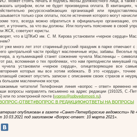
ИО. Может стоять печать и подпись якобы должностного лица, а также 
аказать штрафом, если не будет произведена оплата. В квитанциях, 
ействительно ресурсоснабжающих организаций или предоставляю
казывается только срок оплаты, после истечения которого могут начисли
роме того, всегда можно обратиться в официальную организацию, о
чет, и уточнить, за что вы должны. Или получить пояснение в своей у
ли ЖСК, советуют юристы.
оворят, что в ЦПКиО им. С. М. Кирова установили «черное сердце» Мас
ачем?
от уже много лет этот старинный русский праздник в парке отмечают с
 его центральной части пройдут масленичные игры, забавы. Веселье п
ечера, а кульминацией станет сожжение чучела Масленицы – символ
тот раз, вспоминая о тех проблемах, что нам преподнесли минувший го
 чучела установили «черное сердце», олицетворяющее все самы
овторения которых мы все хотим избежать. В это «сердце», точнее
елающий сможет опустить записки с описанием своих страхов и неуряд
а большом масленичном костре.
важаемые читатели! Телефонная линия «вопрос – ответ» временно не
аши вопросы направлять письменно на адрес редакции (191025, С.-Пете
5) или по электронной почте (
vopros@spbvedomosti.ru
).
ВОПРОС-ОТВЕТ
#ВОПРОС В РЕДАКЦИЮ
#ОТВЕТЫ НА ВОПРОСЫ
атериал опубликован в газете «Санкт-Петербургские ведомости» № 4
т 10.03.2021 под заголовком «Вопрос-ответ: 10 марта 2021».