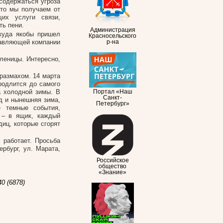
содержаться угроза
что мы получаем от
щих услуги связи,
ть пени.
Администрация
ткуда якобы пришел
Красносельского
правляющей компании
р-на
леницы. Интересно,
 размахом. 14 марта
родлится до самого
а холодной зимы. В
Портал «Наш
Санкт-
д и нынешняя зима,
Петербург»
е темные события,
 – в ящик, каждый
иц, которые сгорят
 работает. Просьба
рбург, ул. Марата,
Российское
общество
«Знание»
0 (6878)