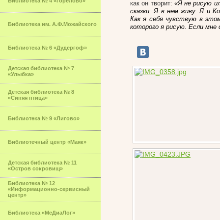
Библиотека № 4 «Горелово»
как он творит:
«Я не рисую и
сказки. Я в нем живу. Я и К
Как я себя чувствую в это
Библиотека им. А.Ф.Можайского
которого я рисую. Если мне
Библиотека № 6 «Дудергоф»
Детская библиотека № 7
«Улыбка»
Детская библиотека № 8
«Синяя птица»
Библиотека № 9 «Лигово»
Библиотечный центр «Маяк»
Детская библиотека № 11
«Остров сокровищ»
Библиотека № 12
«Информационно-сервисный
центр»
Библиотека «МеДиаЛог»