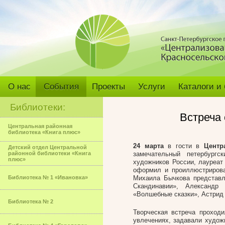
О нас
События
Проекты
Услуги
Каталоги и
Библиотеки:
Встреча
Центральная районная
библиотека «Книга плюс»
24 марта
в гости в
Центр
Детский отдел Центральной
районной библиотеки «Книга
замечательный петербург
плюс»
художников России, лауреат
оформил и проиллюстрирова
Библиотека № 1 «Ивановка»
Михаила Бычкова представл
Скандинавии», Александр
«Волшебные сказки», Астрид
Библиотека № 2
Творческая встреча проход
увлечениях, задавали худож