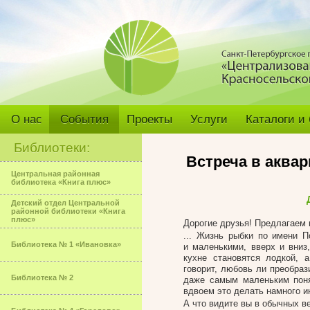
О нас
События
Проекты
Услуги
Каталоги и
Библиотеки:
Встреча в аквар
Центральная районная
библиотека «Книга плюс»
Детский отдел Центральной
районной библиотеки «Книга
плюс»
Дорогие друзья! Предлагаем 
... Жизнь рыбки по имени П
Библиотека № 1 «Ивановка»
и маленькими, вверх и вниз
кухне становятся лодкой,
говорит, любовь ли преобраз
Библиотека № 2
даже самым маленьким понят
вдвоем это делать намного и
А что видите вы в обычных в