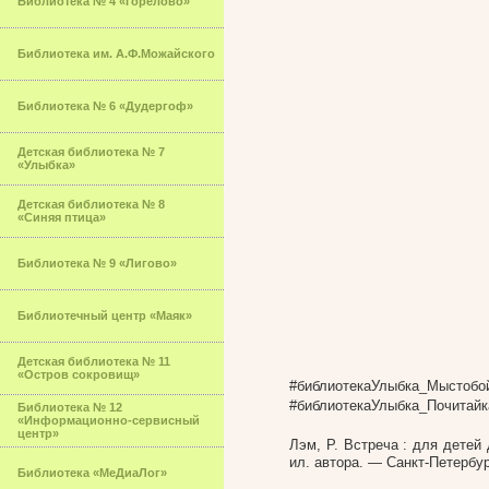
Библиотека № 4 «Горелово»
Библиотека им. А.Ф.Можайского
Библиотека № 6 «Дудергоф»
Детская библиотека № 7
«Улыбка»
Детская библиотека № 8
«Синяя птица»
Библиотека № 9 «Лигово»
Библиотечный центр «Маяк»
Детская библиотека № 11
«Остров сокровищ»
#библиотекаУлыбка_Мыстобо
#библиотекаУлыбка_Почитайк
Библиотека № 12
«Информационно-сервисный
центр»
Лэм, Р. Встреча : для детей 
ил. автора. — Санкт-Петербург
Библиотека «МеДиаЛог»